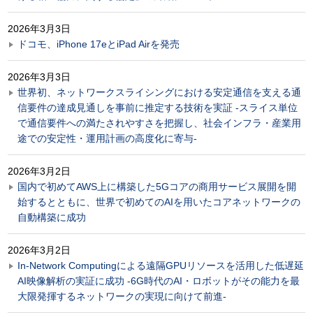
2026年3月3日
ドコモ、iPhone 17eとiPad Airを発売
2026年3月3日
世界初、ネットワークスライシングにおける安定通信を支える通
信要件の達成見通しを事前に推定する技術を実証 -スライス単位
で通信要件への満たされやすさを把握し、社会インフラ・産業用
途での安定性・運用計画の高度化に寄与-
2026年3月2日
国内で初めてAWS上に構築した5Gコアの商用サービス展開を開
始するとともに、世界で初めてのAIを用いたコアネットワークの
自動構築に成功
2026年3月2日
In-Network Computingによる遠隔GPUリソースを活用した低遅延
AI映像解析の実証に成功 -6G時代のAI・ロボットがその能力を最
大限発揮するネットワークの実現に向けて前進-