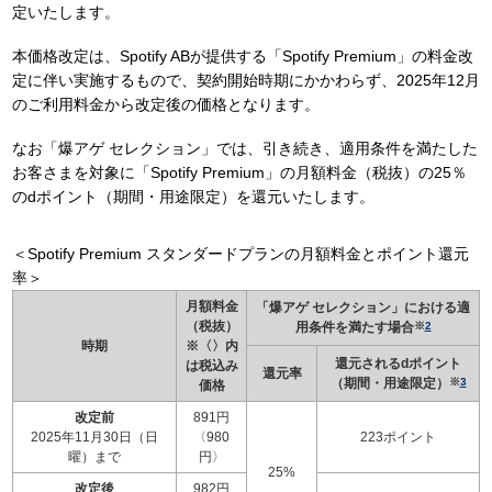
定いたします。
本価格改定は、Spotify ABが提供する「Spotify Premium」の料金改
定に伴い実施するもので、契約開始時期にかかわらず、2025年12月
のご利用料金から改定後の価格となります。
なお「爆アゲ セレクション」では、引き続き、適用条件を満たした
お客さまを対象に「Spotify Premium」の月額料金（税抜）の25％
のdポイント（期間・用途限定）を還元いたします。
＜Spotify Premium スタンダードプランの月額料金とポイント還元
率＞
月額料金
「爆アゲ セレクション」における適
（税抜）
用条件を満たす場合
※
2
時期
※〈〉内
還元されるdポイント
は税込み
還元率
（期間・用途限定）
※
3
価格
改定前
891円
2025年11月30日（日
〈980
223ポイント
曜）まで
円〉
25%
改定後
982円