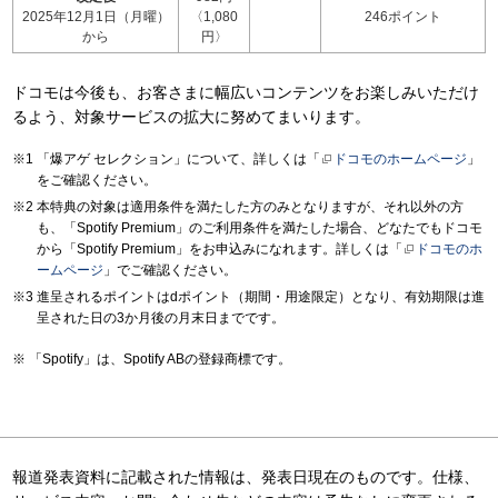
2025年12月1日（月曜）
〈1,080
246ポイント
から
円〉
ドコモは今後も、お客さまに幅広いコンテンツをお楽しみいただけ
るよう、対象サービスの拡大に努めてまいります。
「爆アゲ セレクション」について、詳しくは「
ドコモのホームページ
」
をご確認ください。
本特典の対象は適用条件を満たした方のみとなりますが、それ以外の方
も、「Spotify Premium」のご利用条件を満たした場合、どなたでもドコモ
から「Spotify Premium」をお申込みになれます。詳しくは「
ドコモのホ
ームページ
」でご確認ください。
進呈されるポイントはdポイント（期間・用途限定）となり、有効期限は進
呈された日の3か月後の月末日までです。
「Spotify」は、Spotify ABの登録商標です。
報道発表資料に記載された情報は、発表日現在のものです。仕様、