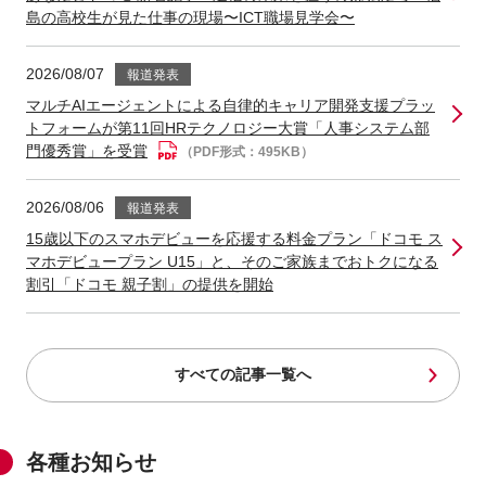
島の高校生が見た仕事の現場〜ICT職場見学会〜
2026/08/07
報道発表
マルチAIエージェントによる自律的キャリア開発支援プラッ
トフォームが第11回HRテクノロジー大賞「人事システム部
門優秀賞」を受賞
（PDF形式：495KB）
2026/08/06
報道発表
15歳以下のスマホデビューを応援する料金プラン「ドコモ ス
マホデビュープラン U15」と、そのご家族までおトクになる
割引「ドコモ 親子割」の提供を開始
すべての記事一覧へ
各種お知らせ