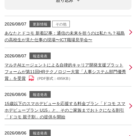
絞り込み
2026/08/07
更新情報
その他
あなたとドコモ 新着記事：通信の未来を担うのは私たち？福島
の高校生が見た仕事の現場〜ICT職場見学会〜
2026/08/07
報道発表
マルチAIエージェントによる自律的キャリア開発支援プラット
フォームが第11回HRテクノロジー大賞「人事システム部門優秀
賞」を受賞
（PDF形式：495KB）
2026/08/06
報道発表
15歳以下のスマホデビューを応援する料金プラン「ドコモ スマ
ホデビュープラン U15」と、そのご家族までおトクになる割引
「ドコモ 親子割」の提供を開始
2026/08/06
報道発表