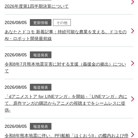
2026年度第1四半期決算について
2026/08/05
更新情報
その他
あなたとドコモ 新着記事：持続可能な農業を支える。ドコモの
AI・ロボット開発最前線
2026/08/05
報道発表
令和8年7月熊本地震災害に対する支援（義援金の拠出）につい
て
2026/08/05
報道発表
「dアニメストア for LINEマンガ」を開始 -「LINEマンガ」内に
て、原作マンガの購読からアニメの視聴までをシームレスに提
供-
2026/08/05
報道発表
令和8年熊本地震に伴い、PFI船舶「はくおうII」の艦内および停