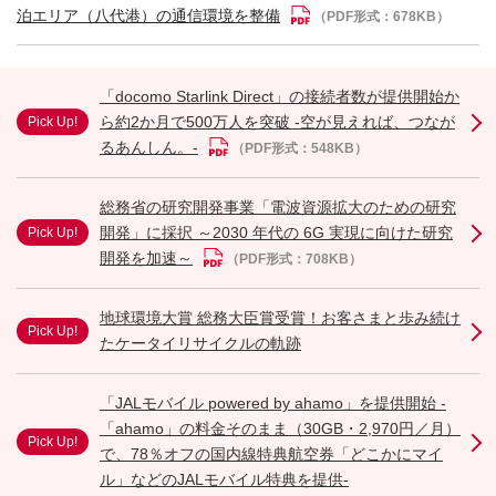
泊エリア（八代港）の通信環境を整備
（PDF形式：678KB）
「docomo Starlink Direct」の接続者数が提供開始か
ら約2か月で500万人を突破 -空が見えれば、つなが
Pick Up!
るあんしん。-
（PDF形式：548KB）
総務省の研究開発事業「電波資源拡大のための研究
開発」に採択 ～2030 年代の 6G 実現に向けた研究
Pick Up!
開発を加速～
（PDF形式：708KB）
地球環境大賞 総務大臣賞受賞！お客さまと歩み続け
Pick Up!
たケータイリサイクルの軌跡
「JALモバイル powered by ahamo」を提供開始 -
「ahamo」の料金そのまま（30GB・2,970円／月）
Pick Up!
で、78％オフの国内線特典航空券「どこかにマイ
ル」などのJALモバイル特典を提供-