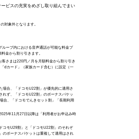
サービスの充実をめざし取り組んでまい
」の対象外となります。
グループ内における音声通話が可能な料金プ
月額料金から割り引きます。
用のお客さまは220円／月を月額料金から割り引き
 U」「dカード」（家族カード含む）に設定（一
た場合、「ドコモU22割」が優先的に適用さ
されず、「ドコモU22割」のボーナスパケッ
す場合、「ドコモでんきセット割」「長期利用
025年11月27日以降は「利用者がお申込み時
コモU29割」と「ドコモU22割」のそれぞ
割」のボーナスパケットは重複して適用はされ