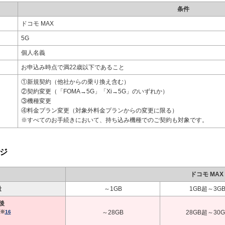
条件
ドコモ MAX
5G
個人名義
お申込み時点で満22歳以下であること
①新規契約（他社からの乗り換え含む）
②契約変更（「FOMA→5G」「Xi→5G」のいずれか）
③機種変更
④料金プラン変更（対象外料金プランからの変更に限る）
※すべてのお手続きにおいて、持ち込み機種でのご契約も対象です。
ージ
ドコモ MAX
量
～1GB
1GB超～3G
後
※
16
～28GB
28GB超～30G