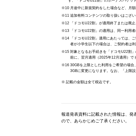
ず、「ドコモU22割」のボーナスパケッ
月途中に新規契約をした場合など、月額
追加有料コンテンツの取り扱いはございません
「ドコモU22割」が適用終了または廃
「ドコモU22割」の適用は、同一利用者
「ドコモU22割」適用にあたっては、
者が小学生以下の場合は、ご契約者は利
対象となるお手続きを「ドコモU22割」
前に、翌月適用（2025年12月適用）
30GBを上限とした利用をご希望の場
3GBに変更になります。なお、「上限
記載の金額は全て税込です。
報道発表資料に記載された情報は、発
ので、あらかじめご了承ください。