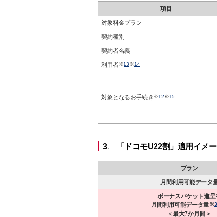
項目
対象料金プラン
契約種別
契約者名義
利用者
※
13
※
14
対象となるお手続き
※
12
※
15
3. 「ドコモU22割」適用イメ
プラン
月間利用可能データ
ボーナスパケット進呈
月間利用可能データ量
※
3
＜最大7か月間＞