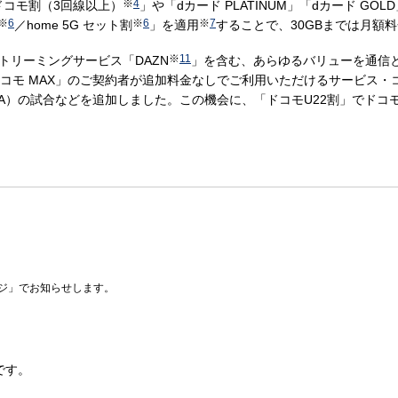
※
4
ドコモ割（3回線以上）
」や「dカード PLATINUM」「dカード GOL
※
6
※
6
※
7
／home 5G セット割
」を適用
することで、30GBまでは月額
※
11
トリーミングサービス「DAZN
」を含む、あらゆるバリューを通信
、「ドコモ MAX」のご契約者が追加料金なしでご利用いただけるサービス
A）の試合などを追加しました。この機会に、「ドコモU22割」でドコ
ジ」でお知らせします。
です。