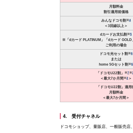
月額料金
割引適用前価格
みんなドコモ割
※
4
＜3回線以上＞
dカードお支払割
※
5
※「dカード PLATINUM」「dカード GOLD
ご利用の場合
ドコモ光セット割
※
6
または
home 5Gセット割
※
6
「ドコモU22割」
※
7
※
＜最大7か月間
※
2
＞
「ドコモU22割」適用
月額料金
＜最大7か月間＞
4. 受付チャネル
ドコモショップ、量販店、一般販売店