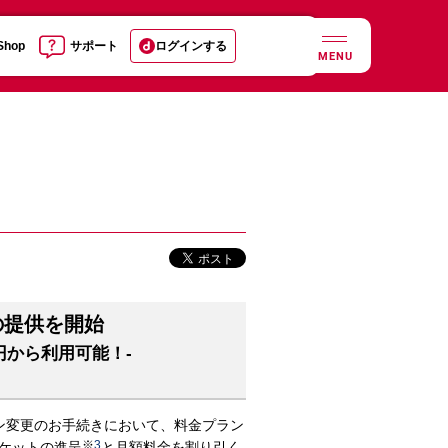
 Shop
サポート
ログインする
MENU
の提供を開始
円から利用可能！-
ン変更のお手続きにおいて、料金プラン
※
3
パケットの進呈
と月額料金を割り引く