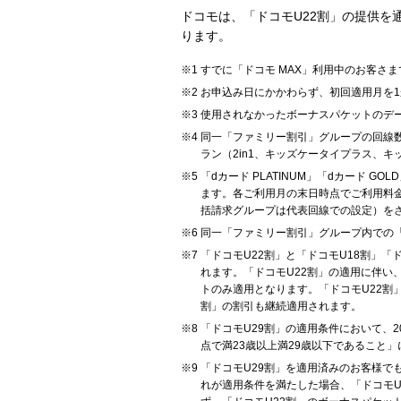
ドコモは、「ドコモU22割」の提供
ります。
すでに「ドコモ MAX」利用中のお客さ
お申込み日にかかわらず、初回適用月を1
使用されなかったボーナスパケットのデ
同一「ファミリー割引」グループの回線
ラン（2in1、キッズケータイプラス、キ
「dカード PLATINUM」「dカード 
ます。各ご利用月の末日時点でご利用料金のお
括請求グループは代表回線での設定）を
同一「ファミリー割引」グループ内での「
「ドコモU22割」と「ドコモU18割」
れます。「ドコモU22割」の適用に伴い
トのみ適用となります。「ドコモU22
割」の割引も継続適用されます。
「ドコモU29割」の適用条件において、2
点で満23歳以上満29歳以下であること
「ドコモU29割」を適用済みのお客様でも
れが適用条件を満たした場合、「ドコモU