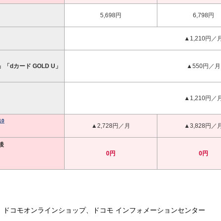
5,698円
6,798円
▲1,210円／
」「dカード GOLD U」
▲550円／月
▲1,210円／
10
▲2,728円／月
▲3,828円／
後
0円
0円
、ドコモオンラインショップ、ドコモ インフォメーションセンター