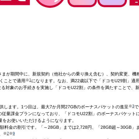
客さまが期間中に、新規契約（他社からの乗り換え含む）、契約変更、機
※
1
だくことで適用
になります。なお、満22歳以下で「ドコモU29割」適用中
なる対象のお手続きを実施し「ドコモU22割」の条件を満たすことで、新
※
3
供します。1つ目は、最大7か月間27GBのボーナスパケットの進呈
で
」の従量課金プランになっており、「ドコモU22割」のボーナスパケットに
タ量をお使いいただけるようになります。
金の割引です。「～28GB」までは2,728円、「28GB超～30GB」ま
※
2
※
9
。