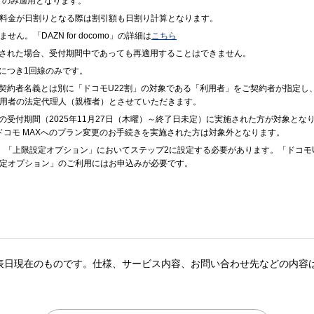
トのみ適用となります。
料金が日割りとなる際は割引額も日割り計算となります。
。「DAZN for docomo」の詳細は
こちら
止された場合、受付期間中であっても再適用することはできません。
につき1回線のみです。
ご契約者名義とは別に「ドコモU22割」の対象である「利用者」をご契約者が指定し
用者の法定代理人（親権者）とさせていただきます。
の受付期間（2025年11月27日（木曜）～終了日未定）に実施された方が対象となりま
でドコモ MAXへのプラン変更のお手続きを実施された方は対象外となります。
合、「上限設定オプション」においてステップ2に設定する必要があります。「ドコモ
設定オプション」のご利用にはお申込みが必要です。
表日現在のものです。仕様、サービス内容、お問い合わせ先などの内容