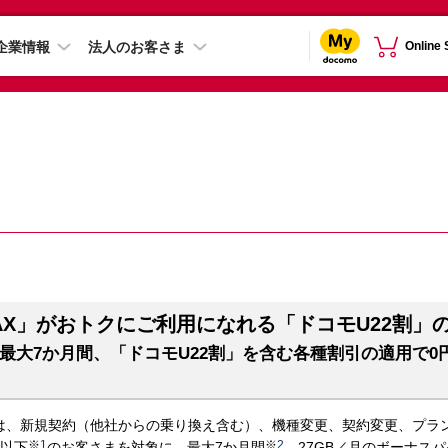
企業情報
法人のお客さま
Online
MAX」がおトクにご利用になれる「ドコモU22割」
が最大7か月間、「ドコモU22割」を含む各種割引の適用で0
）は、新規契約（他社からの乗り換え含む）、機種変更、契約変更、プラ
※
1
※
2
歳以下
のお客さまを対象に、最大7か月間
、27GB／月のボーナス