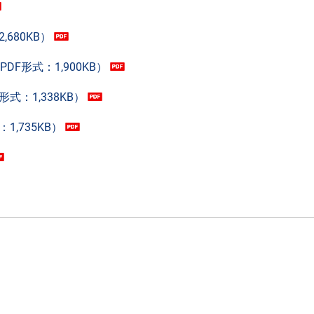
680KB）
F形式：1,900KB）
：1,338KB）
,735KB）