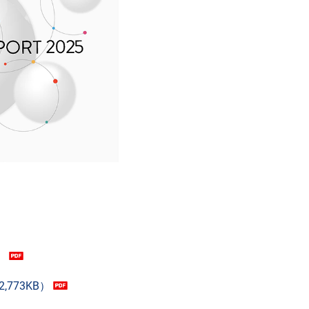
）
773KB）