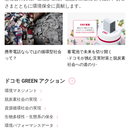
さまとともに環境保全に貢献します。
携帯電話ならではの循環型社会
蓄電池で未来を切り開く
って？
-ドコモが挑む災害対策と脱炭素
社会への道のり-
ドコモ GREEN アクション
環境マネジメント
脱炭素社会の実現
資源循環社会の実現
生物多様性・生態系の保全
環境パフォーマンスデータ