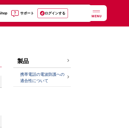
 Shop
サポート
ログインする
MENU
製品
携帯電話の電波防護への
適合性について