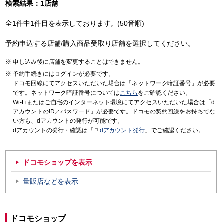
検索結果：1店舗
全1件中1件目を表示しております。(50音順)
予約申込する店舗/購入商品受取り店舗を選択してください。
申し込み後に店舗を変更することはできません。
予約手続きにはログインが必要です。
ドコモ回線にてアクセスいただいた場合は「ネットワーク暗証番号」が必要
です。ネットワーク暗証番号については
こちら
をご確認ください。
Wi-Fiまたはご自宅のインターネット環境にてアクセスいただいた場合は「d
アカウントのID／パスワード」が必要です。ドコモの契約回線をお持ちでな
い方も、dアカウントの発行が可能です。
dアカウントの発行・確認は「
dアカウント発行
」でご確認ください。
ドコモショップを表示
量販店などを表示
ドコモショップ