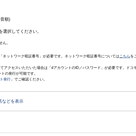
音順)
を選択してください。
せん。
「ネットワーク暗証番号」が必要です。ネットワーク暗証番号については
こちら
を
境にてアクセスいただいた場合は「dアカウントのID／パスワード」が必要です。ドコ
ントの発行が可能です。
ント発行
」でご確認ください。
店などを表示