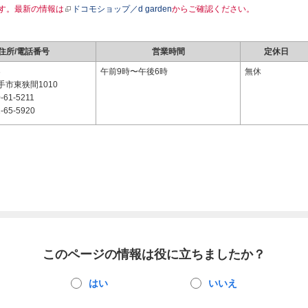
す。最新の情報は
ドコモショップ／d garden
からご確認ください。
住所/電話番号
営業時間
定休日
3
午前9時〜午後6時
無休
市東狭間1010
-61-5211
-65-5920
このページの情報は役に立ちましたか？
はい
いいえ