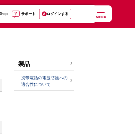
 Shop
サポート
ログインする
MENU
製品
携帯電話の電波防護への
適合性について