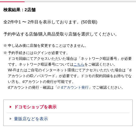
検索結果：2店舗
全2件中1 〜 2件目を表示しております。(50音順)
予約申込する店舗/購入商品受取り店舗を選択してください。
申し込み後に店舗を変更することはできません。
予約手続きにはログインが必要です。
ドコモ回線にてアクセスいただいた場合は「ネットワーク暗証番号」が必要
です。ネットワーク暗証番号については
こちら
をご確認ください。
Wi-Fiまたはご自宅のインターネット環境にてアクセスいただいた場合は「d
アカウントのID／パスワード」が必要です。ドコモの契約回線をお持ちでな
い方も、dアカウントの発行が可能です。
dアカウントの発行・確認は「
dアカウント発行
」でご確認ください。
ドコモショップを表示
量販店などを表示