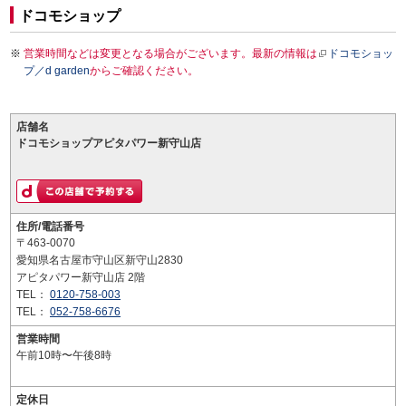
ドコモショップ
営業時間などは変更となる場合がございます。最新の情報は
ドコモショッ
プ／d garden
からご確認ください。
店舗名
ドコモショップアピタパワー新守山店
住所/電話番号
〒463-0070
愛知県名古屋市守山区新守山2830
アピタパワー新守山店 2階
TEL：
0120-758-003
TEL：
052-758-6676
営業時間
午前10時〜午後8時
定休日