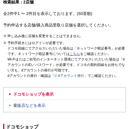
検索結果：2店舗
全2件中1 〜 2件目を表示しております。(50音順)
予約申込する店舗/購入商品受取り店舗を選択してください。
申し込み後に店舗を変更することはできません。
予約手続きにはログインが必要です。
ドコモ回線にてアクセスいただいた場合は「ネットワーク暗証番号」が必要
です。ネットワーク暗証番号については
こちら
をご確認ください。
Wi-Fiまたはご自宅のインターネット環境にてアクセスいただいた場合は「d
アカウントのID／パスワード」が必要です。ドコモの契約回線をお持ちでな
い方も、dアカウントの発行が可能です。
dアカウントの発行・確認は「
dアカウント発行
」でご確認ください。
ドコモショップを表示
量販店などを表示
ドコモショップ