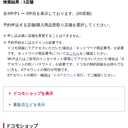
検索結果：3店舗
全3件中1 〜 3件目を表示しております。(50音順)
予約申込する店舗/購入商品受取り店舗を選択してください。
申し込み後に店舗を変更することはできません。
予約手続きにはログインが必要です。
ドコモ回線にてアクセスいただいた場合は「ネットワーク暗証番号」が必要
です。ネットワーク暗証番号については
こちら
をご確認ください。
Wi-Fiまたはご自宅のインターネット環境にてアクセスいただいた場合は「d
アカウントのID／パスワード」が必要です。ドコモの契約回線をお持ちでな
い方も、dアカウントの発行が可能です。
dアカウントの発行・確認は「
dアカウント発行
」でご確認ください。
ドコモショップを表示
量販店などを表示
ドコモショップ