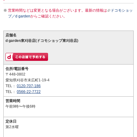
営業時間などは変更となる場合がございます。最新の情報は
ドコモショッ
プ／d garden
からご確認ください。
店舗名
d garden東刈谷店(ドコモショップ東刈谷店)
住所/電話番号
〒448-0802
愛知県刈谷市末広町1-19-4
TEL：
0120-707-186
TEL：
0566-22-7722
営業時間
午前9時〜午後6時
定休日
第2水曜