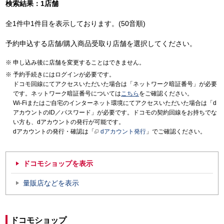
検索結果：1店舗
全1件中1件目を表示しております。(50音順)
予約申込する店舗/購入商品受取り店舗を選択してください。
申し込み後に店舗を変更することはできません。
予約手続きにはログインが必要です。
ドコモ回線にてアクセスいただいた場合は「ネットワーク暗証番号」が必要
です。ネットワーク暗証番号については
こちら
をご確認ください。
Wi-Fiまたはご自宅のインターネット環境にてアクセスいただいた場合は「d
アカウントのID／パスワード」が必要です。ドコモの契約回線をお持ちでな
い方も、dアカウントの発行が可能です。
dアカウントの発行・確認は「
dアカウント発行
」でご確認ください。
ドコモショップを表示
量販店などを表示
ドコモショップ