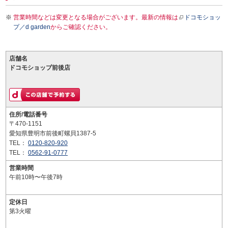
営業時間などは変更となる場合がございます。最新の情報は
ドコモショッ
プ／d garden
からご確認ください。
店舗名
ドコモショップ前後店
住所/電話番号
〒470-1151
愛知県豊明市前後町螺貝1387-5
TEL：
0120-820-920
TEL：
0562-91-0777
営業時間
午前10時〜午後7時
定休日
第3火曜