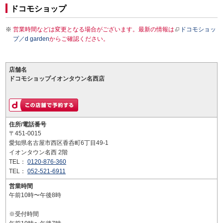
ドコモショップ
営業時間などは変更となる場合がございます。最新の情報は
ドコモショッ
プ／d garden
からご確認ください。
店舗名
ドコモショップイオンタウン名西店
住所/電話番号
〒451-0015
愛知県名古屋市西区香呑町6丁目49-1
イオンタウン名西 2階
TEL：
0120-876-360
TEL：
052-521-6911
営業時間
午前10時〜午後8時
※受付時間