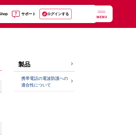
 Shop
サポート
ログインする
MENU
製品
携帯電話の電波防護への
適合性について