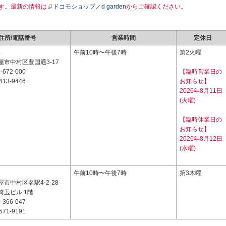
す。最新の情報は
ドコモショップ／d garden
からご確認ください。
住所/電話番号
営業時間
定休日
4
午前10時〜午後7時
第2火曜
市中村区豊国通3-17
-672-000
【臨時営業日の
413-9446
お知らせ】
2026年8月11日
(火曜)
【臨時休業日の
お知らせ】
2026年8月12日
(水曜)
2
午前10時〜午後7時
第3木曜
市中村区名駅4-2-28
埼玉ビル 1階
-366-047
571-9191