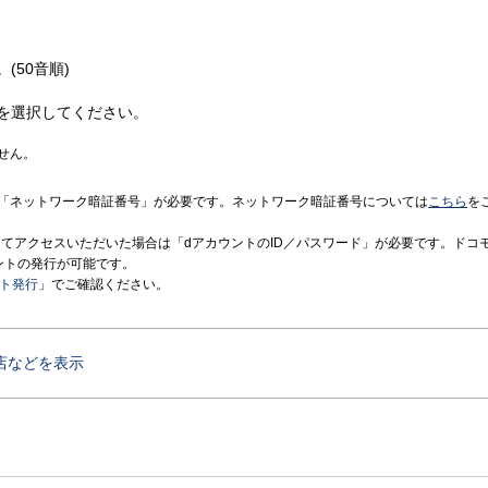
(50音順)
を選択してください。
せん。
「ネットワーク暗証番号」が必要です。ネットワーク暗証番号については
こちら
を
境にてアクセスいただいた場合は「dアカウントのID／パスワード」が必要です。ドコ
ントの発行が可能です。
ント発行
」でご確認ください。
店などを表示