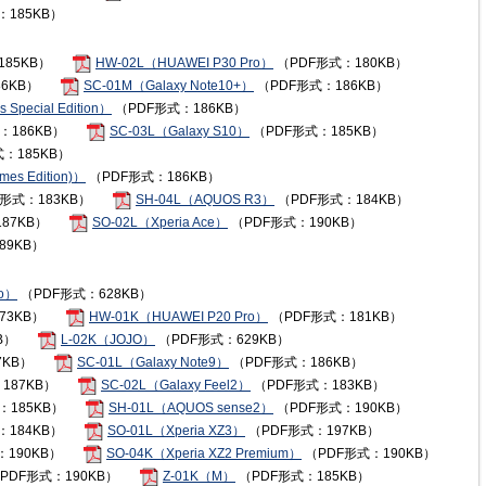
：185KB）
85KB）
HW-02L（HUAWEI P30 Pro）
（PDF形式：180KB）
6KB）
SC-01M（Galaxy Note10+）
（PDF形式：186KB）
 Special Edition）
（PDF形式：186KB）
：186KB）
SC-03L（Galaxy S10）
（PDF形式：185KB）
：185KB）
mes Edition)）
（PDF形式：186KB）
形式：183KB）
SH-04L（AQUOS R3）
（PDF形式：184KB）
87KB）
SO-02L（Xperia Ace）
（PDF形式：190KB）
89KB）
mo）
（PDF形式：628KB）
73KB）
HW-01K（HUAWEI P20 Pro）
（PDF形式：181KB）
B）
L-02K（JOJO）
（PDF形式：629KB）
7KB）
SC-01L（Galaxy Note9）
（PDF形式：186KB）
187KB）
SC-02L（Galaxy Feel2）
（PDF形式：183KB）
：185KB）
SH-01L（AQUOS sense2）
（PDF形式：190KB）
：184KB）
SO-01L（Xperia XZ3）
（PDF形式：197KB）
190KB）
SO-04K（Xperia XZ2 Premium）
（PDF形式：190KB）
PDF形式：190KB）
Z-01K（M）
（PDF形式：185KB）