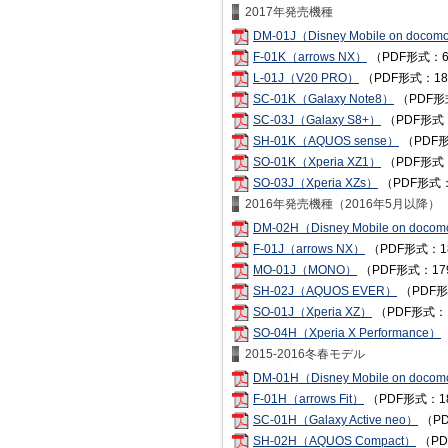
2017年発売機種
DM-01J（Disney Mobile on doco
F-01K（arrows NX）
（PDF形式：6
L-01J（V20 PRO）
（PDF形式：18
SC-01K（Galaxy Note8）
（PDF形
SC-03J（Galaxy S8+）
（PDF形式：
SH-01K（AQUOS sense）
（PDF形
SO-01K（Xperia XZ1）
（PDF形式：
SO-03J（Xperia XZs）
（PDF形式：
2016年発売機種（2016年5月以降）
DM-02H（Disney Mobile on doco
F-01J（arrows NX）
（PDF形式：1
MO-01J（MONO）
（PDF形式：17
SH-02J（AQUOS EVER）
（PDF形
SO-01J（Xperia XZ）
（PDF形式：
SO-04H（Xperia X Performance）
2015-2016冬春モデル
DM-01H（Disney Mobile on doco
F-01H（arrows Fit）
（PDF形式：1
SC-01H（Galaxy Active neo）
（PD
SH-02H（AQUOS Compact）
（PD