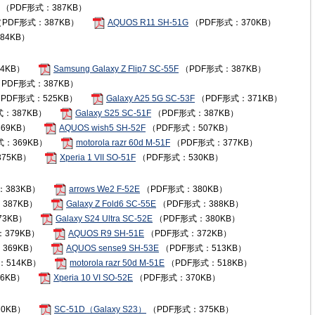
（PDF形式：387KB）
PDF形式：387KB）
AQUOS R11 SH-51G
（PDF形式：370KB）
84KB）
4KB）
Samsung Galaxy Z Flip7 SC-55F
（PDF形式：387KB）
PDF形式：387KB）
PDF形式：525KB）
Galaxy A25 5G SC-53F
（PDF形式：371KB）
：387KB）
Galaxy S25 SC-51F
（PDF形式：387KB）
69KB）
AQUOS wish5 SH-52F
（PDF形式：507KB）
式：369KB）
motorola razr 60d M-51F
（PDF形式：377KB）
75KB）
Xperia 1 VII SO-51F
（PDF形式：530KB）
383KB）
arrows We2 F-52E
（PDF形式：380KB）
387KB）
Galaxy Z Fold6 SC-55E
（PDF形式：388KB）
3KB）
Galaxy S24 Ultra SC-52E
（PDF形式：380KB）
379KB）
AQUOS R9 SH-51E
（PDF形式：372KB）
369KB）
AQUOS sense9 SH-53E
（PDF形式：513KB）
：514KB）
motorola razr 50d M-51E
（PDF形式：518KB）
6KB）
Xperia 10 VI SO-52E
（PDF形式：370KB）
0KB）
SC-51D（Galaxy S23）
（PDF形式：375KB）