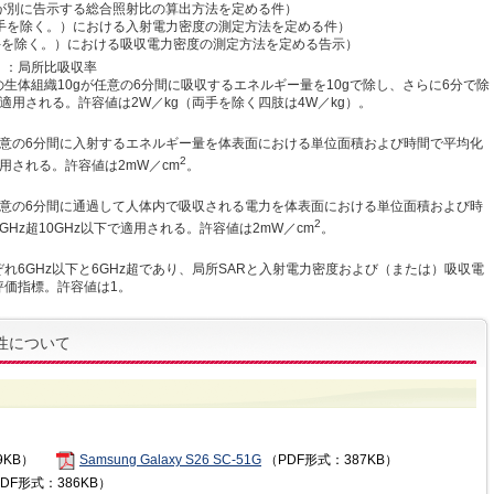
が別に告示する総合照射比の算出方法を定める件）
手を除く。）における入射電力密度の測定方法を定める件）
手を除く。）における吸収電力密度の測定方法を定める告示）
Rate）：局所比吸収率
生体組織10gが任意の6分間に吸収するエネルギー量を10gで除し、さらに6分で除
適用される。許容値は2W／kg（両手を除く四肢は4W／kg）。
任意の6分間に入射するエネルギー量を体表面における単位面積および時間で平均化
2
用される。許容値は2mW／cm
。
任意の6分間に通過して人体内で吸収される電力を体表面における単位面積および時
2
Hz超10GHz以下で適用される。許容値は2mW／cm
。
れ6GHz以下と6GHz超であり、局所SARと入射電力密度および（または）吸収電
評価指標。許容値は1。
性について
9KB）
Samsung Galaxy S26 SC-51G
（PDF形式：387KB）
DF形式：386KB）