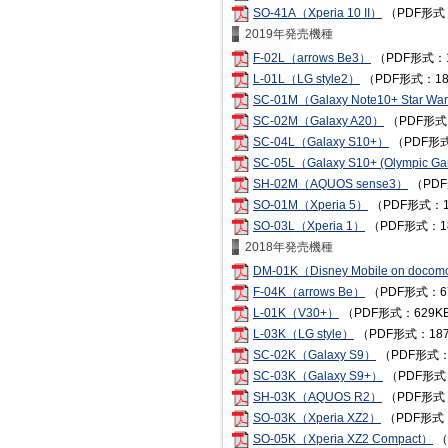
SO-41A（Xperia 10 II）
（PDF形式
2019年発売機種
F-02L（arrows Be3）
（PDF形式：1
L-01L（LG style2）
（PDF形式：18
SC-01M（Galaxy Note10+ Star Wars
SC-02M（Galaxy A20）
（PDF形式
SC-04L（Galaxy S10+）
（PDF形式
SC-05L（Galaxy S10+ (Olympic Ga
SH-02M（AQUOS sense3）
（PDF
SO-01M（Xperia 5）
（PDF形式：1
SO-03L（Xperia 1）
（PDF形式：1
2018年発売機種
DM-01K（Disney Mobile on doco
F-04K（arrows Be）
（PDF形式：6
L-01K（V30+）
（PDF形式：629K
L-03K（LG style）
（PDF形式：18
SC-02K（Galaxy S9）
（PDF形式：
SC-03K（Galaxy S9+）
（PDF形式
SH-03K（AQUOS R2）
（PDF形式
SO-03K（Xperia XZ2）
（PDF形式：
SO-05K（Xperia XZ2 Compact）
（