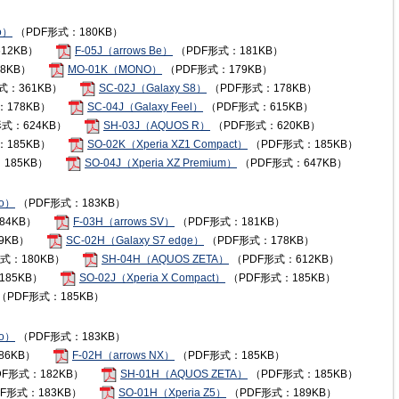
mo）
（PDF形式：180KB）
12KB）
F-05J（arrows Be）
（PDF形式：181KB）
8KB）
MO-01K（MONO）
（PDF形式：179KB）
式：361KB）
SC-02J（Galaxy S8）
（PDF形式：178KB）
178KB）
SC-04J（Galaxy Feel）
（PDF形式：615KB）
式：624KB）
SH-03J（AQUOS R）
（PDF形式：620KB）
185KB）
SO-02K（Xperia XZ1 Compact）
（PDF形式：185KB）
185KB）
SO-04J（Xperia XZ Premium）
（PDF形式：647KB）
mo）
（PDF形式：183KB）
84KB）
F-03H（arrows SV）
（PDF形式：181KB）
9KB）
SC-02H（Galaxy S7 edge）
（PDF形式：178KB）
式：180KB）
SH-04H（AQUOS ZETA）
（PDF形式：612KB）
185KB）
SO-02J（Xperia X Compact）
（PDF形式：185KB）
（PDF形式：185KB）
mo）
（PDF形式：183KB）
86KB）
F-02H（arrows NX）
（PDF形式：185KB）
F形式：182KB）
SH-01H（AQUOS ZETA）
（PDF形式：185KB）
F形式：183KB）
SO-01H（Xperia Z5）
（PDF形式：189KB）