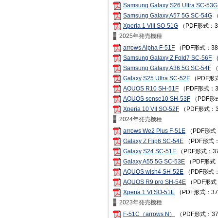
Samsung Galaxy S26 Ultra SC-53G
Samsung Galaxy A57 5G SC-54G
（
Xperia 1 VIII SO-51G
（PDF形式：3
2025年発売機種
arrows Alpha F-51F
（PDF形式：38
Samsung Galaxy Z Fold7 SC-56F
（
Samsung Galaxy A36 5G SC-54F
（
Galaxy S25 Ultra SC-52F
（PDF形式
AQUOS R10 SH-51F
（PDF形式：3
AQUOS sense10 SH-53F
（PDF形
Xperia 10 VII SO-52F
（PDF形式：3
2024年発売機種
arrows We2 Plus F-51E
（PDF形式：
Galaxy Z Flip6 SC-54E
（PDF形式：
Galaxy S24 SC-51E
（PDF形式：37
Galaxy A55 5G SC-53E
（PDF形式：
AQUOS wish4 SH-52E
（PDF形式：
AQUOS R9 pro SH-54E
（PDF形式
Xperia 1 VI SO-51E
（PDF形式：37
2023年発売機種
F-51C（arrows N）
（PDF形式：37