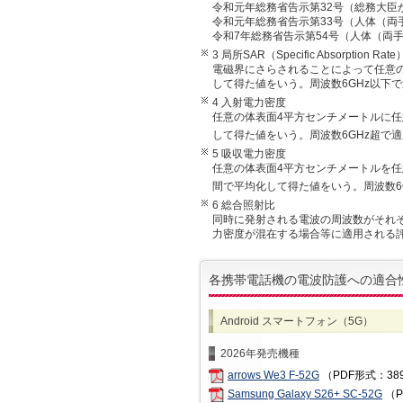
令和元年総務省告示第32号（総務大臣
令和元年総務省告示第33号（人体（両
令和7年総務省告示第54号（人体（両
3 局所SAR（Specific Absorption 
電磁界にさらされることによって任意の
して得た値をいう。周波数6GHz以下で
4 入射電力密度
任意の体表面4平方センチメートルに
して得た値をいう。周波数6GHz超で適
5 吸収電力密度
任意の体表面4平方センチメートルを
間で平均化して得た値をいう。周波数6G
6 総合照射比
同時に発射される電波の周波数がそれぞ
力密度が混在する場合等に適用される
各携帯電話機の電波防護への適合
Android スマートフォン（5G）
2026年発売機種
arrows We3 F-52G
（PDF形式：38
Samsung Galaxy S26+ SC-52G
（P