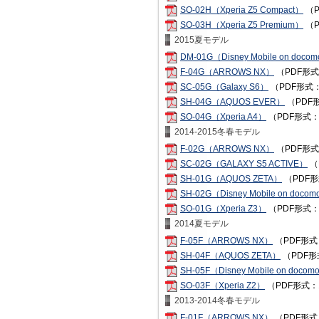
SO-02H（Xperia Z5 Compact）
（P
SO-03H（Xperia Z5 Premium）
（P
2015夏モデル
DM-01G（Disney Mobile on doco
F-04G（ARROWS NX）
（PDF形式
SC-05G（Galaxy S6）
（PDF形式：
SH-04G（AQUOS EVER）
（PDF形
SO-04G（Xperia A4）
（PDF形式：
2014-2015冬春モデル
F-02G（ARROWS NX）
（PDF形式
SC-02G（GALAXY S5 ACTIVE）
（
SH-01G（AQUOS ZETA）
（PDF形
SH-02G（Disney Mobile on doco
SO-01G（Xperia Z3）
（PDF形式：
2014夏モデル
F-05F（ARROWS NX）
（PDF形式
SH-04F（AQUOS ZETA）
（PDF形
SH-05F（Disney Mobile on docom
SO-03F（Xperia Z2）
（PDF形式：
2013-2014冬春モデル
F-01F（ARROWS NX）
（PDF形式