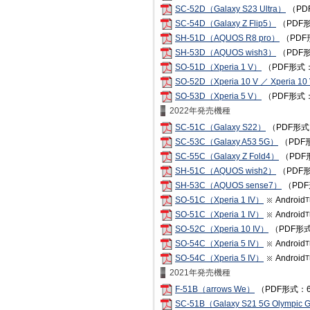
SC-52D（Galaxy S23 Ultra）
（PD
SC-54D（Galaxy Z Flip5）
（PDF形
SH-51D（AQUOS R8 pro）
（PDF
SH-53D（AQUOS wish3）
（PDF形
SO-51D（Xperia 1 V）
（PDF形式：
SO-52D（Xperia 10 V ／ Xperia 10 
SO-53D（Xperia 5 V）
（PDF形式：
2022年発売機種
SC-51C（Galaxy S22）
（PDF形式
SC-53C（Galaxy A53 5G）
（PDF
SC-55C（Galaxy Z Fold4）
（PDF
SH-51C（AQUOS wish2）
（PDF形
SH-53C（AQUOS sense7）
（PDF
SO-51C（Xperia 1 IV）
Android
T
SO-51C（Xperia 1 IV）
Android
T
SO-52C（Xperia 10 IV）
（PDF形式
SO-54C（Xperia 5 IV）
Android
T
SO-54C（Xperia 5 IV）
Android
T
2021年発売機種
F-51B（arrows We）
（PDF形式：6
SC-51B（Galaxy S21 5G Olympic G