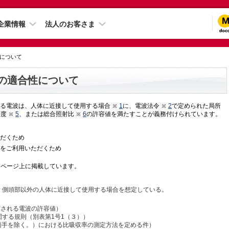
企業情報
法人のお客さま
性について
の適合性について
る電波は、人体に近接して使用する場合
1
に、電波法令
2
で定められた局所
密度
5
、または総合照射比
6
の許容値を満たすことが義務付けられています。
だくため
をご利用いただくため
ムページ上に掲載しています。
、側頭部以外の人体に近接して使用する場合を想定している。
露される電波の許容値）
する規則（別表第1号1（３））
（両手を除く。）における比吸収率の測定方法を定める件）