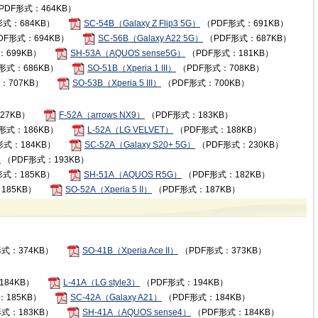
PDF形式：464KB）
形式：684KB）
SC-54B（Galaxy Z Flip3 5G）
（PDF形式：691KB）
DF形式：694KB）
SC-56B（Galaxy A22 5G）
（PDF形式：687KB）
：699KB）
SH-53A（AQUOS sense5G）
（PDF形式：181KB）
形式：686KB）
SO-51B（Xperia 1 III）
（PDF形式：708KB）
：707KB）
SO-53B（Xperia 5 III）
（PDF形式：700KB）
27KB）
F-52A（arrows NX9）
（PDF形式：183KB）
形式：186KB）
L-52A（LG VELVET）
（PDF形式：188KB）
形式：184KB）
SC-52A（Galaxy S20+ 5G）
（PDF形式：230KB）
）
（PDF形式：193KB）
形式：185KB）
SH-51A（AQUOS R5G）
（PDF形式：182KB）
185KB）
SO-52A（Xperia 5 II）
（PDF形式：187KB）
式：374KB）
SO-41B（Xperia Ace II）
（PDF形式：373KB）
184KB）
L-41A（LG style3）
（PDF形式：194KB）
：185KB）
SC-42A（Galaxy A21）
（PDF形式：184KB）
式：183KB）
SH-41A（AQUOS sense4）
（PDF形式：184KB）