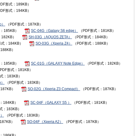
DF形式：189KB）
DF形式：194KB）
mo）
（PDF形式：187KB）
：185KB）
SC-04G（Galaxy S6 edge）
（PDF形式：181KB）
182KB）
SH-03G（AQUOS ZETA）
（PDF形式：184KB）
式：184KB）
SO-03G（Xperia Z4）
（PDF形式：188KB）
188KB）
：185KB）
SC-01G（GALAXY Note Edge）
（PDF形式：182KB）
PDF形式：181KB）
式：183KB）
mo）
（PDF形式：183KB）
187KB）
SO-02G（Xperia Z3 Compact）
（PDF形式：187KB）
：184KB）
SC-04F（GALAXY S5 ）
（PDF形式：181KB）
式：183KB）
o）
（PDF形式：183KB）
187KB）
SO-04F（Xperia A2）
（PDF形式：187KB）
：186KB）