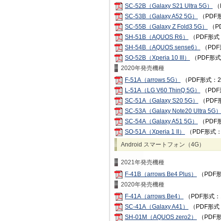
SC-52B（Galaxy S21 Ultra 5G）
（
SC-53B（Galaxy A52 5G）
（PDF
SC-55B（Galaxy Z Fold3 5G）
（P
SH-51B（AQUOS R6）
（PDF形式
SH-54B（AQUOS sense6）
（PDF
SO-52B（Xperia 10 III）
（PDF形式
2020年発売機種
F-51A（arrows 5G）
（PDF形式：2
L-51A（LG V60 ThinQ 5G）
（PDF
SC-51A（Galaxy S20 5G）
（PDF
SC-53A（Galaxy Note20 Ultra 5G
SC-54A（Galaxy A51 5G）
（PDF
SO-51A（Xperia 1 II）
（PDF形式：
Android スマートフォン（4G）
2021年発売機種
F-41B（arrows Be4 Plus）
（PDF形
2020年発売機種
F-41A（arrows Be4）
（PDF形式：
SC-41A（Galaxy A41）
（PDF形式
SH-01M（AQUOS zero2）
（PDF形