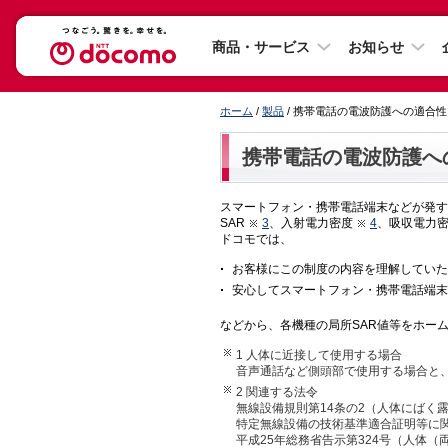
商品・サービス
お知らせ
ホーム
/
製品
/ 携帯電話の電波防護への適合
携帯電話の電波防護へ
スマートフォン・携帯電話端末などが発す
SAR
3
、入射電力密度
4
、吸収電力
ドコモでは、
お客様にこの制度の内容を理解していた
安心してスマートフォン・携帯電話端末
などから、各機種の局所SAR値等をホー
1 人体に近接して使用する場合
音声通話など側頭部で使用する場合と
2 関連する法令
無線設備規則第14条の2（人体にばく
特定無線設備の技術基準適合証明等に関
平成25年総務省告示第324号（人体