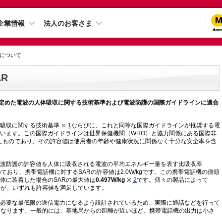
企業情報
法人のお客さま
性について
AR
国が定めた電波の人体吸収に関する技術基準および電波防護の国際ガイドラインに適合
吸収に関する技術基準
1
ならびに、これと同等な国際ガイドラインが推奨する電
います。この国際ガイドラインは世界保健機関（WHO）と協力関係にある国際非
定めたものであり、その許容値は使用者の年齢や健康状況に関係なく十分な安全率を含
波防護の許容値を人体に吸収される電波の平均エネルギー量を表す比吸収率
Rate）で定めており、携帯電話機に対するSARの許容値は2.0W/kgです。この携帯電話機の側頭
体に装着した場合のSARの最大値は
0.497W/kg
2
です。個々の製品によって
すが、いずれも許容値を満足しています。
必要な最低限の送信電力になるよう設計されているため、実際に通話などを行って
となります。一般的には、基地局からの距離が近いほど、携帯電話機の出力は小さ