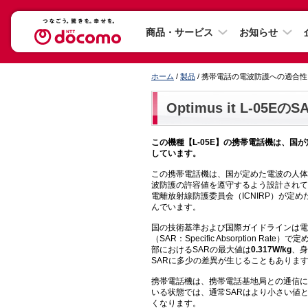
商品・サービス
お知らせ
ホーム
/
製品
/ 携帯電話の電波防護への適合
Optimus it L-05EのS
この機種【L-05E】の携帯電話機は、
しています。
この携帯電話機は、国が定めた電波の人体
波防護の許容値を遵守するよう設計されて
電離放射線防護委員会（ICNIRP）が
んでいます。
国の技術基準および国際ガイドラインは電
（SAR：Specific Absorption 
部におけるSARの最大値は
0.317W/kg
、身
SARに多少の差異が生じることもありま
携帯電話機は、携帯電話基地局との通信に
いる状態では、通常SARはより小さい値
くなります。