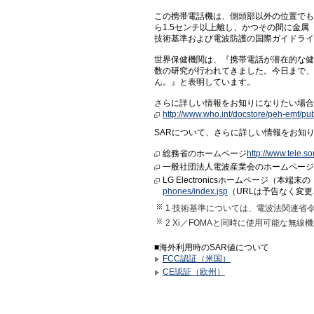
この携帯電話機は、側頭部以外の位置でも
ら1.5センチ以上離し、かつその間に金
技術基準および電波防護の国際ガイドライ
世界保健機関は、『携帯電話が潜在的な健
数の研究が行われてきました。今日まで、
ん。』と表明しています。
さらに詳しい情報をお知りになりたい場合
http://www.who.int/docstore/peh-emf/pub
SARについて、さらに詳しい情報をお知
総務省のホームページ
http://www.tele.s
一般社団法人電波産業会のホームページ
LG Electronicsホームページ（
phones/index.jsp
（URLは予告なく変
1 技術基準については、電波法関連省
2 Xi／FOMAと同時に使用可能な無
■海外利用時のSAR値について
FCC認証（米国）
CE認証（欧州）