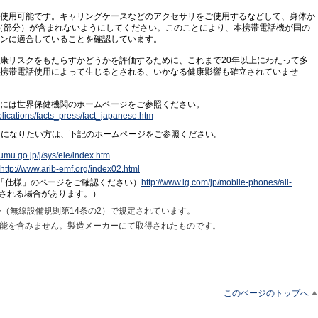
使用可能です。キャリングケースなどのアクセサリをご使用するなどして、身体か
属（部分）が含まれないようにしてください。このことにより、本携帯電話機が国の
ンに適合していることを確認しています。
康リスクをもたらすかどうかを評価するために、これまで20年以上にわたって多
携帯電話使用によって生じるとされる、いかなる健康影響も確立されていませ
には世界保健機関のホームページをご参照ください。
lications/facts_press/fact_japanese.htm
りになりたい方は、下記のホームページをご参照ください。
oumu.go.jp/j/sys/ele/index.htm
http://www.arib-emf.org/index02.html
本端末の「仕様」のページをご確認ください）
http://www.lg.com/jp/mobile-phones/all-
更される場合があります。）
令（無線設備規則第14条の2）で規定されています。
線機能を含みません。製造メーカーにて取得されたものです。
このページのトップへ