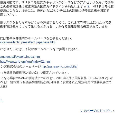
使用可能です。NTTドコモ推奨のキャリングケースなどのアクセサリを用いて携帯
この携帯電話機は電波防護の国際ガイドラインを満足します
2
。NTTドコモ推奨
使用にならない場合には、身体から1.5センチ以上の距離に携帯電話機を固定で
用ください。
康リスクをもたらすかどうかを評価するために、これまで20年以上にわたって多
携帯電話使用によって生じるとされる、いかなる健康影響も確立されていませ
には世界保健機関のホームページをご参照ください。
lications/facts_press/fact_japanese.htm
りになりたい方は、下記のホームページをご参照ください。
oumu.go.jp/j/sys/ele/index.htm
http://www.arib-emf.org/index02.html
ョンズ株式会社のホームページ
http://panasonic.jp/mobile/
令（無線設備規則第14条の2）で規定されています。
なる場合のSARの測定法については、2010年3月に国際規格（IEC62209-2）が
いては、情報通信審議会情報通信技術分科会に設置された電波利用環境委員会にて
月現在）
語）
このページのトップへ