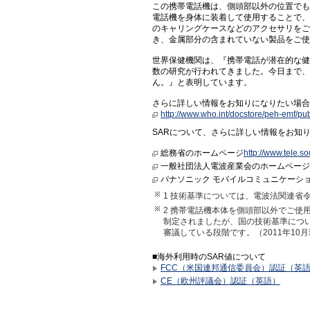
この携帯電話機は、側頭部以外の位置でも
電話機を身体に装着して使用することで、
のキャリングケースなどのアクセサリをご
き、金属部分の含まれていない製品をご使
世界保健機関は、『携帯電話が潜在的な健
数の研究が行われてきました。今日まで、
ん。』と表明しています。
さらに詳しい情報をお知りになりたい場合
http://www.who.int/docstore/peh-emf/pub
SARについて、さらに詳しい情報をお知
総務省のホームページ
http://www.tele.s
一般社団法人電波産業会のホームページ
パナソニック モバイルコミュニケーシ
1 技術基準については、電波法関連省
2 携帯電話機本体を側頭部以外でご使用に
制定されましたが、国の技術基準につ
審議している段階です。（2011年10
■海外利用時のSAR値について
FCC（米国連邦通信委員会）認証（英
CE（欧州評議会）認証（英語）