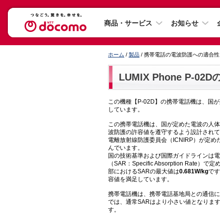
商品・サービス
お知らせ
ホーム
/
製品
/ 携帯電話の電波防護への適合
LUMIX Phone P-02D
この機種【P-02D】の携帯電話機は、
しています。
この携帯電話機は、国が定めた電波の人体
波防護の許容値を遵守するよう設計されて
電離放射線防護委員会（ICNIRP）が
んでいます。
国の技術基準および国際ガイドラインは電
（SAR：Specific Absorption 
部におけるSARの最大値は
0.681W/kg
です
容値を満足しています。
携帯電話機は、携帯電話基地局との通信に
では、通常SARはより小さい値となりま
す。