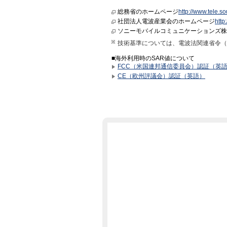
総務省のホームページ
http://www.tele.s
社団法人電波産業会のホームページ
http
ソニーモバイルコミュニケーションズ株
技術基準については、電波法関連省令（
■海外利用時のSAR値について
FCC（米国連邦通信委員会）認証（英
CE（欧州評議会）認証（英語）