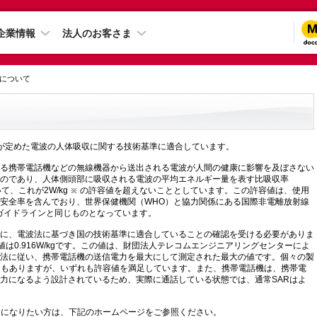
企業情報
法人のお客さま
性について
、国が定めた電波の人体吸収に関する技術基準に適合しています。
る携帯電話機などの無線機器から送出される電波が人間の健康に影響を及ぼさない
のであり、人体側頭部に吸収される電波の平均エネルギー量を表す比吸収率
について、これが2W/kg
の許容値を超えないこととしています。この許容値は、使用
安全率を含んでおり、世界保健機関（WHO）と協力関係にある国際非電離放射線
なガイドラインと同じものとなっています。
に、電波法に基づき国の技術基準に適合していることの確認を受ける必要がありま
の値は0.916W/kgです。この値は、財団法人テレコムエンジニアリングセンターによ
法に従い、携帯電話機の送信電力を最大にして測定された最大の値です。個々の製
ともありますが、いずれも許容値を満足しています。また、携帯電話機は、携帯電
力になるよう設計されているため、実際に通話している状態では、通常SARはよ
りになりたい方は、下記のホームページをご参照ください。