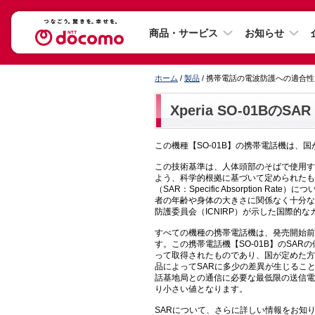
商品・サービス
お知らせ
ホーム
/
製品
/ 携帯電話の電波防護への適合
Xperia SO-01BのSAR
この機種【SO-01B】の携帯電話機は
この技術基準は、人体頭部のそばで使用す
よう、科学的根拠に基づいて定められたも
（SAR：Specific Absorption Rate）
者の年齢や身体の大きさに関係なく十分な
防護委員会（ICNIRP）が示した国際的
すべての機種の携帯電話機は、発売開始前
す。この携帯電話機【SO-01B】のSAR
って取得されたものであり、国が定めた方
品によってSARに多少の差異が生じるこ
話基地局との通信に必要な最低限の送信電
り小さい値となります。
SARについて、さらに詳しい情報をお知