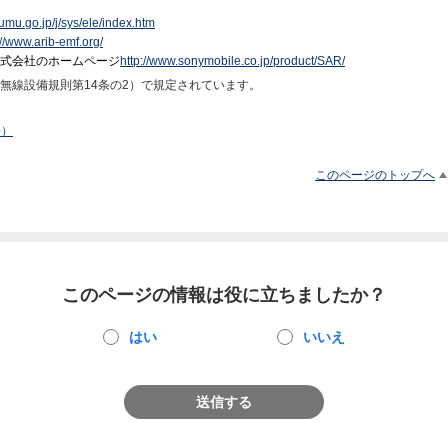
oumu.go.jp/j/sys/ele/index.htm
://www.arib-emf.org/
式会社のホームページ
http://www.sonymobile.co.jp/product/SAR/
無線設備規則第14条の2）で規定されています。
語）
このページのトップへ
このページの情報は役に立ちましたか？
はい
いいえ
送信する