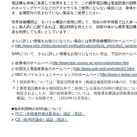
電話機を身体に装着して使用することで、この携帯電話機は電波防護の国際
のキャリングケースなどのアクセサリをご使用にならない場合には、身体から
き、金属部分の含まれていない製品をご使用ください。
世界保健機関は、モバイル機器の使用に関して、現在の科学情報では人体へ
もし個人的に心配であれば、通話時間を抑えたり、頭部や体から携帯電話機
器を利用しても良いとしています。
さらに詳しい情報をお知りになりたい場合には世界保健機関のホームページ
http://www.who.int/docstore/peh-emf/publications/facts_press/fact_japan
SARについて、さらに詳しい情報をお知りになりたい方は、下記のホーム
総務省のホームページ
http://www.tele.soumu.go.jp/j/sys/ele/index.htm
社団法人電波産業会のホームページ
http://www.arib-emf.org/index02.html
NECモバイルコミュニケーションズのホームページ
http://www.n-keitai.co
1 技術基準については、電波法関連省令（無線設備規則第14条の2）で
2 携帯電話機本体を側頭部以外でご使用になる場合のSARの測定法については、
制定されましたが、国の技術基準については、情報通信審議会情報通信
審議している段階です。（2010年11月現在）
■海外利用時のSAR値について
FCC（米国連邦通信委員会）認証（英語）
CE（欧州評議会）認証（英語）