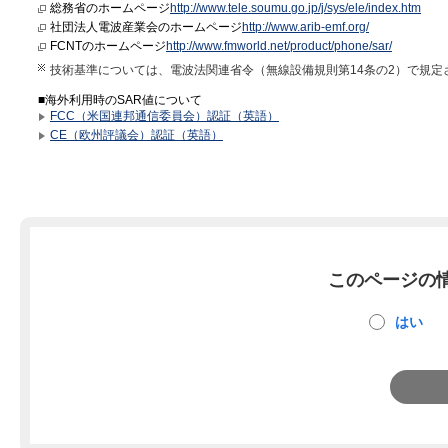
総務省のホームページ
http://www.tele.soumu.go.jp/j/sys/ele/index.htm
社団法人電波産業会のホームページ
http://www.arib-emf.org/
FCNTのホームページ
http://www.fmworld.net/product/phone/sar/
技術基準については、電波法関連省令（無線設備規則第14条の2）で規定
■海外利用時のSAR値について
FCC（米国連邦通信委員会）認証（英語）
CE（欧州評議会）認証（英語）
このページの
はい