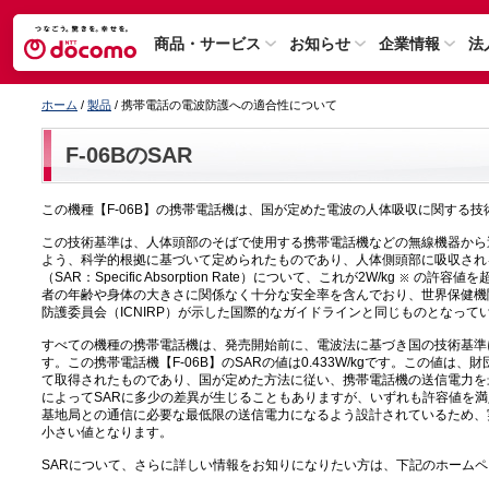
商品・サービス
お知らせ
企業情報
法
ホーム
/
製品
/ 携帯電話の電波防護への適合性について
F-06BのSAR
この機種【F-06B】の携帯電話機は、国が定めた電波の人体吸収に関する
この技術基準は、人体頭部のそばで使用する携帯電話機などの無線機器から
よう、科学的根拠に基づいて定められたものであり、人体側頭部に吸収され
（SAR：Specific Absorption Rate）について、これが2W/kg
の許容値を
者の年齢や身体の大きさに関係なく十分な安全率を含んでおり、世界保健機
防護委員会（ICNIRP）が示した国際的なガイドラインと同じものとなって
すべての機種の携帯電話機は、発売開始前に、電波法に基づき国の技術基準
す。この携帯電話機【F-06B】のSARの値は0.433W/kgです。この値
て取得されたものであり、国が定めた方法に従い、携帯電話機の送信電力を
によってSARに多少の差異が生じることもありますが、いずれも許容値を
基地局との通信に必要な最低限の送信電力になるよう設計されているため、
小さい値となります。
SARについて、さらに詳しい情報をお知りになりたい方は、下記のホーム