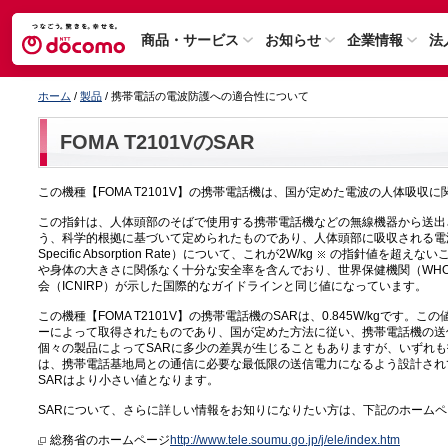
商品・サービス
お知らせ
企業情報
法
ホーム
/
製品
/ 携帯電話の電波防護への適合性について
FOMA T2101VのSAR
この機種【FOMA T2101V】の携帯電話機は、国が定めた電波の人体吸収
この指針は、人体頭部のそばで使用する携帯電話機などの無線機器から送出
う、科学的根拠に基づいて定められたものであり、人体頭部に吸収される電
Specific Absorption Rate）について、これが2W/kg
の指針値を超えない
や身体の大きさに関係なく十分な安全率を含んでおり、世界保健機関（WH
会（ICNIRP）が示した国際的なガイドラインと同じ値になっています。
この機種【FOMA T2101V】の携帯電話機のSARは、0.845W/kgです
ーによって取得されたものであり、国が定めた方法に従い、携帯電話機の送
個々の製品によってSARに多少の差異が生じることもありますが、いずれ
は、携帯電話基地局との通信に必要な最低限の送信電力になるよう設計され
SARはより小さい値となります。
SARについて、さらに詳しい情報をお知りになりたい方は、下記のホーム
総務省のホームページ
http://www.tele.soumu.go.jp/j/ele/index.htm