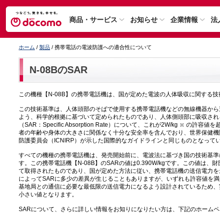
商品・サービス
お知らせ
企業情報
法
ホーム
/
製品
/ 携帯電話の電波防護への適合性について
N-08BのSAR
この機種【N-08B】の携帯電話機は、国が定めた電波の人体吸収に関する
この技術基準は、人体頭部のそばで使用する携帯電話機などの無線機器から
よう、科学的根拠に基づいて定められたものであり、人体側頭部に吸収され
（SAR：Specific Absorption Rate）について、これが2W/kg
の許容値を
者の年齢や身体の大きさに関係なく十分な安全率を含んでおり、世界保健機
防護委員会（ICNIRP）が示した国際的なガイドラインと同じものとなって
すべての機種の携帯電話機は、発売開始前に、電波法に基づき国の技術基準
す。この携帯電話機【N-08B】のSARの値は0.390W/kgです。この値
て取得されたものであり、国が定めた方法に従い、携帯電話機の送信電力を
によってSARに多少の差異が生じることもありますが、いずれも許容値を
基地局との通信に必要な最低限の送信電力になるよう設計されているため、
小さい値となります。
SARについて、さらに詳しい情報をお知りになりたい方は、下記のホーム