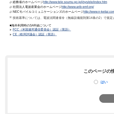
総務省のホームページ
http://www.tele.soumu.go.jp/j/sys/ele/index.htm
社団法人電波産業会のホームページ
http://www.arib-emf.org/
NECモバイルコミュニケーションズのホームページ
http://www.n-keitai.co
技術基準については、電波法関連省令（無線設備規則第14条の2）で規定
■海外利用時のSAR値について
FCC（米国連邦通信委員会）認証（英語）
CE（欧州評議会）認証（英語）
このページの
はい