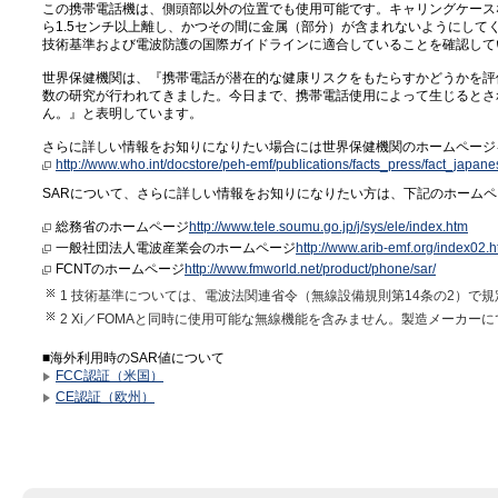
この携帯電話機は、側頭部以外の位置でも使用可能です。キャリングケース
ら1.5センチ以上離し、かつその間に金属（部分）が含まれないようにして
技術基準および電波防護の国際ガイドラインに適合していることを確認して
世界保健機関は、『携帯電話が潜在的な健康リスクをもたらすかどうかを評
数の研究が行われてきました。今日まで、携帯電話使用によって生じるとさ
ん。』と表明しています。
さらに詳しい情報をお知りになりたい場合には世界保健機関のホームページ
http://www.who.int/docstore/peh-emf/publications/facts_press/fact_japan
SARについて、さらに詳しい情報をお知りになりたい方は、下記のホーム
総務省のホームページ
http://www.tele.soumu.go.jp/j/sys/ele/index.htm
一般社団法人電波産業会のホームページ
http://www.arib-emf.org/index02.h
FCNTのホームページ
http://www.fmworld.net/product/phone/sar/
1 技術基準については、電波法関連省令（無線設備規則第14条の2）で
2 Xi／FOMAと同時に使用可能な無線機能を含みません。製造メーカー
■海外利用時のSAR値について
FCC認証（米国）
CE認証（欧州）