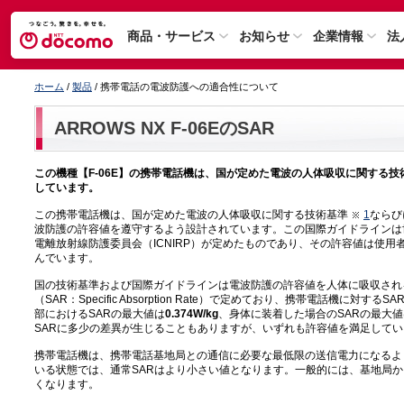
商品・サービス
お知らせ
企業情報
法
ホーム
/
製品
/ 携帯電話の電波防護への適合性について
ARROWS NX F-06EのSAR
この機種【F-06E】の携帯電話機は、国が定めた電波の人体吸収に関する
しています。
この携帯電話機は、国が定めた電波の人体吸収に関する技術基準
1
ならび
波防護の許容値を遵守するよう設計されています。この国際ガイドラインは
電離放射線防護委員会（ICNIRP）が定めたものであり、その許容値は使
んでいます。
国の技術基準および国際ガイドラインは電波防護の許容値を人体に吸収され
（SAR：Specific Absorption Rate）で定めており、携帯電話機に対す
部におけるSARの最大値は
0.374W/kg
、身体に装着した場合のSARの最大値
SARに多少の差異が生じることもありますが、いずれも許容値を満足してい
携帯電話機は、携帯電話基地局との通信に必要な最低限の送信電力になるよ
いる状態では、通常SARはより小さい値となります。一般的には、基地局
くなります。