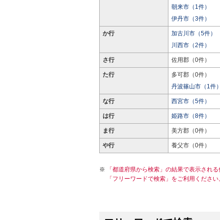
朝来市（1件）
伊丹市（3件）
か行
加古川市（5件）
川西市（2件）
さ行
佐用郡（0件）
た行
多可郡（0件）
丹波篠山市（1件
な行
西宮市（5件）
は行
姫路市（8件）
ま行
美方郡（0件）
や行
養父市（0件）
「都道府県から検索」の結果で表示される
「フリーワードで検索」をご利用ください