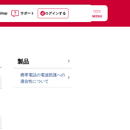
 Shop
サポート
ログインする
MENU
製品
携帯電話の電波防護への
適合性について