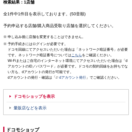
検索結果：1店舗
全1件中1件目を表示しております。(50音順)
予約申込する店舗/購入商品受取り店舗を選択してください。
申し込み後に店舗を変更することはできません。
予約手続きにはログインが必要です。
ドコモ回線にてアクセスいただいた場合は「ネットワーク暗証番号」が必要
です。ネットワーク暗証番号については
こちら
をご確認ください。
Wi-Fiまたはご自宅のインターネット環境にてアクセスいただいた場合は「d
アカウントのID／パスワード」が必要です。ドコモの契約回線をお持ちでな
い方も、dアカウントの発行が可能です。
dアカウントの発行・確認は「
dアカウント発行
」でご確認ください。
ドコモショップを表示
量販店などを表示
ドコモショップ