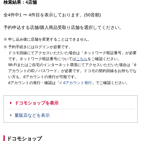
検索結果：4店舗
全4件中1 〜 4件目を表示しております。(50音順)
予約申込する店舗/購入商品受取り店舗を選択してください。
申し込み後に店舗を変更することはできません。
予約手続きにはログインが必要です。
ドコモ回線にてアクセスいただいた場合は「ネットワーク暗証番号」が必要
です。ネットワーク暗証番号については
こちら
をご確認ください。
Wi-Fiまたはご自宅のインターネット環境にてアクセスいただいた場合は「d
アカウントのID／パスワード」が必要です。ドコモの契約回線をお持ちでな
い方も、dアカウントの発行が可能です。
dアカウントの発行・確認は「
dアカウント発行
」でご確認ください。
ドコモショップを表示
量販店などを表示
ドコモショップ