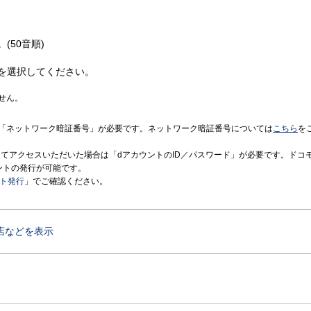
(50音順)
を選択してください。
せん。
「ネットワーク暗証番号」が必要です。ネットワーク暗証番号については
こちら
を
境にてアクセスいただいた場合は「dアカウントのID／パスワード」が必要です。ドコ
ントの発行が可能です。
ント発行
」でご確認ください。
店などを表示