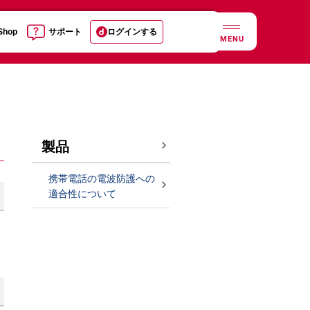
 Shop
サポート
ログインする
MENU
製品
携帯電話の電波防護への
適合性について