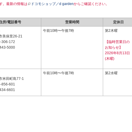
す。最新の情報は
ドコモショップ／d garden
からご確認ください。
住所/電話番号
営業時間
定休日
4
午前10時〜午後7時
第2木曜
美保里26-21
-306-172
【臨時営業日の
443-5000
お知らせ】
2026年8月13日
(木曜)
7
午前10時〜午後7時
第2水曜
米田町島77-1
-856-601
434-6601