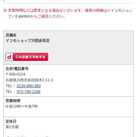
営業時間などは変更となる場合がございます。最新の情報は
ドコモショッ
プ／d garden
からご確認ください。
店舗名
ドコモショップ川西多田店
住所/電話番号
〒666-0124
兵庫県川西市多田桜木2-11-3
TEL：
0120-866-380
TEL：
072-790-1188
営業時間
午前10時〜午後7時
定休日
第2火曜