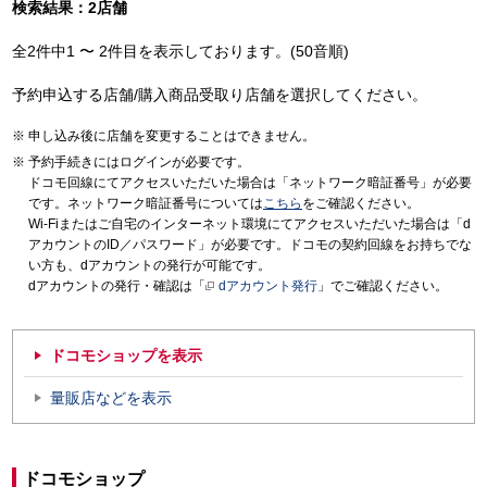
検索結果：2店舗
全2件中1 〜 2件目を表示しております。(50音順)
予約申込する店舗/購入商品受取り店舗を選択してください。
申し込み後に店舗を変更することはできません。
予約手続きにはログインが必要です。
ドコモ回線にてアクセスいただいた場合は「ネットワーク暗証番号」が必要
です。ネットワーク暗証番号については
こちら
をご確認ください。
Wi-Fiまたはご自宅のインターネット環境にてアクセスいただいた場合は「d
アカウントのID／パスワード」が必要です。ドコモの契約回線をお持ちでな
い方も、dアカウントの発行が可能です。
dアカウントの発行・確認は「
dアカウント発行
」でご確認ください。
ドコモショップを表示
量販店などを表示
ドコモショップ