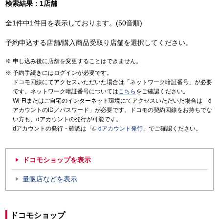
検索結果：1店舗
全1件中1件目を表示しております。(50音順)
予約申込する店舗/購入商品受取り店舗を選択してください。
申し込み後に店舗を変更することはできません。
予約手続きにはログインが必要です。
ドコモ回線にてアクセスいただいた場合は「ネットワーク暗証番号」が必要
です。ネットワーク暗証番号については
こちら
をご確認ください。
Wi-Fiまたはご自宅のインターネット環境にてアクセスいただいた場合は「d
アカウントのID／パスワード」が必要です。ドコモの契約回線をお持ちでな
い方も、dアカウントの発行が可能です。
dアカウントの発行・確認は「
dアカウント発行
」でご確認ください。
ドコモショップを表示
量販店などを表示
ドコモショップ