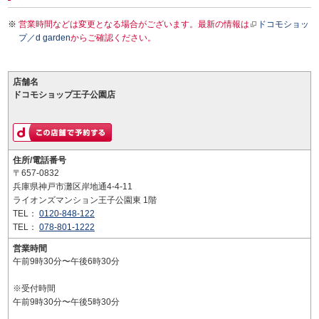
営業時間などは変更となる場合がございます。最新の情報は
ドコモショッ
プ／d garden
からご確認ください。
店舗名
ドコモショップ王子公園店
住所/電話番号
〒657-0832
兵庫県神戸市灘区岸地通4-4-11
ライオンズマンション王子公園東 1階
TEL：
0120-848-122
TEL：
078-801-1222
営業時間
午前9時30分〜午後6時30分
※受付時間
午前9時30分〜午後5時30分