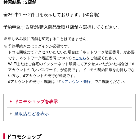
検索結果：2店舗
全2件中1 〜 2件目を表示しております。(50音順)
予約申込する店舗/購入商品受取り店舗を選択してください。
申し込み後に店舗を変更することはできません。
予約手続きにはログインが必要です。
ドコモ回線にてアクセスいただいた場合は「ネットワーク暗証番号」が必要
です。ネットワーク暗証番号については
こちら
をご確認ください。
Wi-Fiまたはご自宅のインターネット環境にてアクセスいただいた場合は「d
アカウントのID／パスワード」が必要です。ドコモの契約回線をお持ちでな
い方も、dアカウントの発行が可能です。
dアカウントの発行・確認は「
dアカウント発行
」でご確認ください。
ドコモショップを表示
量販店などを表示
ドコモショップ