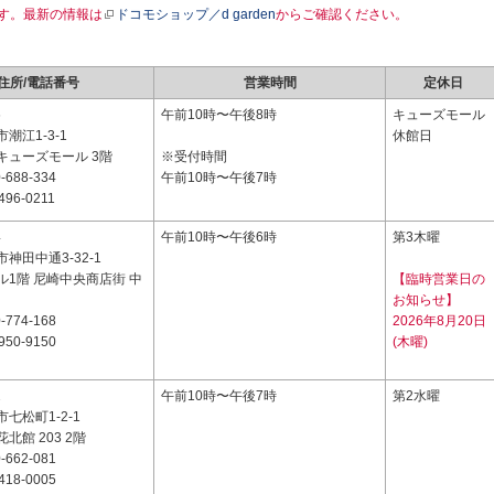
す。最新の情報は
ドコモショップ／d garden
からご確認ください。
住所/電話番号
営業時間
定休日
6
午前10時〜午後8時
キューズモール
潮江1-3-1
休館日
キューズモール 3階
※受付時間
-688-334
午前10時〜午後7時
496-0211
4
午前10時〜午後6時
第3木曜
神田中通3-32-1
ル1階 尼崎中央商店街 中
【臨時営業日の
お知らせ】
-774-168
2026年8月20日
950-9150
(木曜)
2
午前10時〜午後7時
第2水曜
七松町1-2-1
北館 203 2階
-662-081
418-0005