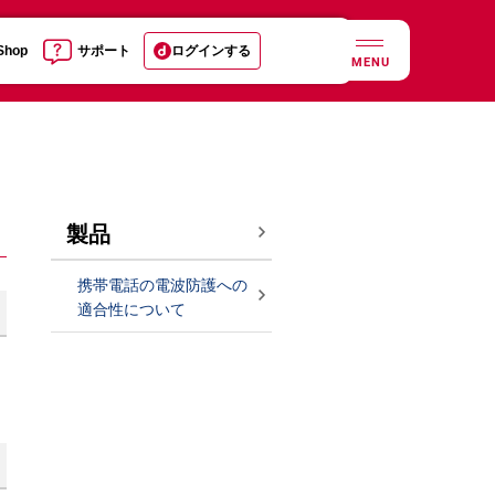
 Shop
サポート
ログインする
MENU
製品
携帯電話の電波防護への
適合性について