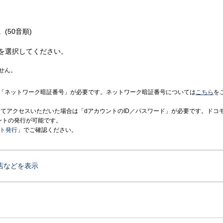
(50音順)
を選択してください。
せん。
「ネットワーク暗証番号」が必要です。ネットワーク暗証番号については
こちら
を
境にてアクセスいただいた場合は「dアカウントのID／パスワード」が必要です。ドコ
ントの発行が可能です。
ント発行
」でご確認ください。
店などを表示