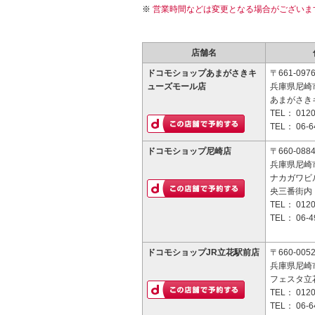
営業時間などは変更となる場合がございま
店舗名
ドコモショップあまがさきキ
〒661-097
ューズモール店
兵庫県尼崎市
あまがさき
TEL：
0120
TEL：
06-6
ドコモショップ尼崎店
〒660-088
兵庫県尼崎市
ナカガワビ
央三番街内
TEL：
0120
TEL：
06-4
ドコモショップJR立花駅前店
〒660-005
兵庫県尼崎市
フェスタ立花
TEL：
0120
TEL：
06-6