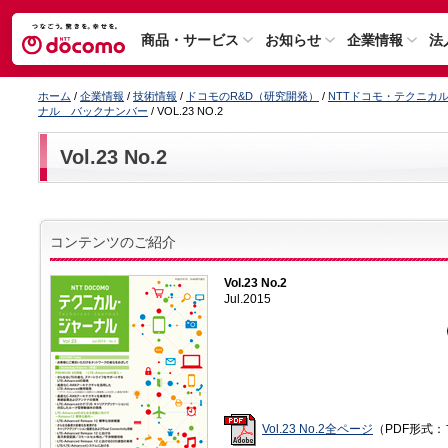
商品・サービス
お知らせ
企業情報
法
ホーム
/
企業情報
/
技術情報
/
ドコモのR&D（研究開発）
/
NTTドコモ・テクニカ
ナル バックナンバー
/ VOL.23 NO.2
Vol.23 No.2
コンテンツのご紹介
Vol.23 No.2
Jul.2015
Vol.23 No.2全ページ
（PDF形式：