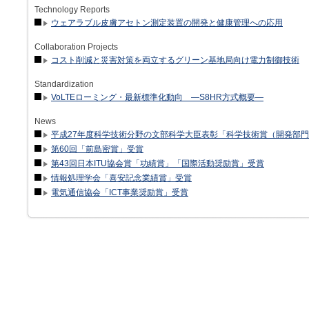
Technology Reports
ウェアラブル皮膚アセトン測定装置の開発と健康管理への応用
Collaboration Projects
コスト削減と災害対策を両立するグリーン基地局向け電力制御技術
Standardization
VoLTEローミング・最新標準化動向 —S8HR方式概要—
News
平成27年度科学技術分野の文部科学大臣表彰「科学技術賞（開発部
第60回「前島密賞」受賞
第43回日本ITU協会賞「功績賞」「国際活動奨励賞」受賞
情報処理学会「喜安記念業績賞」受賞
電気通信協会「ICT事業奨励賞」受賞