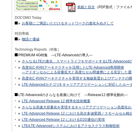
表紙と目次
（PDF形式：ファイルサ
DOCOMO Today
お客様にご満足いただけるネットワークの進化をめざして
特別寄稿
物語と価値
Technology Reports（特集）
PREMIUM 4G特集 —LTE-Advancedの導入—
さらなるLTEの進化，スマートライフをサポートするLTE-Advanced
高度化C-RANアーキテクチャを活用したLTE-Advanced商用開発
—アドオンセルによる容量拡大と高度なセル間連携による安定した通
高度化C-RANアーキテクチャを実現する無線装置およびアンテナの
LTE-Advancedカテゴリ6 キャリアアグリゲーションに対応したル
LTE-Advancedのさらなる発展に向けて —Release12 標準化動向—
LTE-Advanced Release 12 標準化技術概要
さらなる高速大容量化を実現するキャリアアグリゲーション高度化およびDual
LTE-Advanced Release 12 における高次多値変調／スモールセ
LTE-Advanced Release 12 におけるD2D通信の実現
LTE/LTE-Advancedシステムにおけるアクセスクラス制御技術