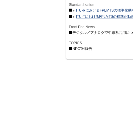
Standardization
ITU-RにおけるFPLMTSの標準化動
ITU-TにおけるFPLMTSの標準化動
Front End News
デジタル／アナログ空中線系共用につ
TOPICS
NPC'94報告