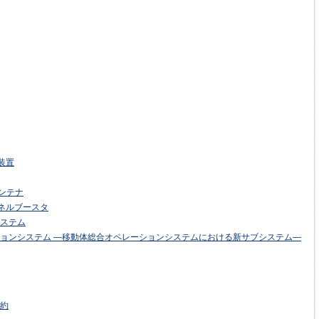
装置
アンテナ
ンネルブースタ
ステム
ョンシステム —移動体総合オペレーションシステムにおける新サブシステム—
約