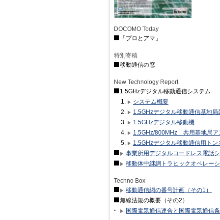
DOCOMO Today
「プロとアマ」
特別寄稿
移動通信の窓
New Technology Report
1.5GHzデジタル移動通信システム
システム概要
1.5GHzデジタル移動通信基地局
1.5GHzデジタル移動機
1.5GHz/800MHz 共用基地局
1.5GHzデジタル移動通信用ト
事業所用デジタルコードレス電話シ
移動体中継網トラヒックオペレーシ
Techno Box
移動通信網の番号計画（その1）
無線法規の概要（その2）
国際電気通信連合と国際電気通信条