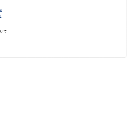
向
向
いて