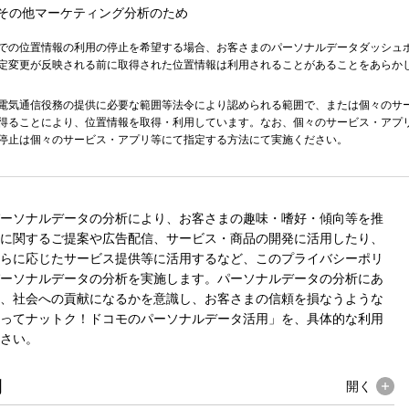
その他マーケティング分析のため
での位置情報の利用の停止を希望する場合、お客さまのパーソナルデータダッシュ
定変更が反映される前に取得された位置情報は利用されることがあることをあらか
電気通信役務の提供に必要な範囲等法令により認められる範囲で、または個々のサ
得ることにより、位置情報を取得・利用しています。なお、個々のサービス・アプ
停止は個々のサービス・アプリ等にて指定する方法にて実施ください。
ーソナルデータの分析により、お客さまの趣味・嗜好・傾向等を推
に関するご提案や広告配信、サービス・商品の開発に活用したり、
らに応じたサービス提供等に活用するなど、このプライバシーポリ
ーソナルデータの分析を実施します。パーソナルデータの分析にあ
、社会への貢献になるかを意識し、お客さまの信頼を損なうような
ってナットク！ドコモのパーソナルデータ活用」を、具体的な利用
さい。
例
開く