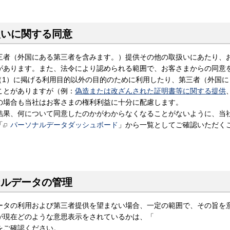
扱いに関する同意
三者（外国にある第三者を含みます。）提供その他の取扱いにあたり、
があります。また、法令により認められる範囲で、お客さまからの同意
（1）に掲げる利用目的以外の目的のために利用したり、第三者（外国に
ことがありますが（例：
偽造または改ざんされた証明書等に関する提供
の場合も当社はお客さまの権利利益に十分に配慮します。
結果、何について同意したのかがわからなくなることがないように、当
「
パーソナルデータダッシュボード
」から一覧としてご確認いただく
ナルデータの管理
ータの利用および第三者提供を望まない場合、一定の範囲で、その旨を
が現在どのような意思表示をされているかは、「
をご確認ください。