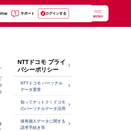
 Shop
サポート
ログインする
MENU
NTTドコモ プライ
バシーポリシー
ビ
NTTドコモ パーソナル
め
データ憲章
あ
、
知ってナットク！ドコモ
のパーソナルデータ活用
保有個人データに関する
自
請求手続き等
に