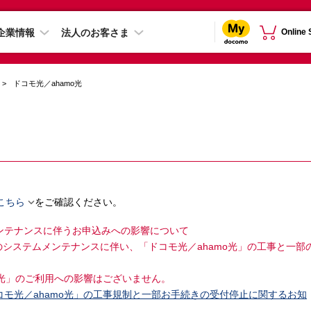
企業情報
法人のお客さま
Online
ドコモ光／ahamo光
。

こちら
をご確認ください。
メンテナンスに伴うお申込みへの影響について
日本のシステムメンテナンスに伴い、「ドコモ光／ahamo光」の工事と一部
o光」のご利用への影響はございません。
コモ光／ahamo光」の工事規制と一部お手続きの受付停止に関するお知