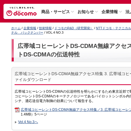
商品・サービス
お知らせ
企業情報
法
ホーム
/
企業情報
/
技術情報
/
ドコモのR&D（研究開発）
/
NTTドコモ・テクニカ
ナル バックナンバー
/ VOL.4 NO.3
広帯域コヒーレントDS-CDMA無線アクセス
トDS-CDMAの伝送特性
広帯域コヒーレントDS-CDMA無線アクセス特集 3. 広帯域コヒ
ァイルダウンロード
広帯域コヒーレントDS‐CDMAの伝送特性を明らかにするため東京近郊
コヒーレントDS‐CDMAのキーテクノロジーであるパイロットシンボル内
シチ、適応送信電力制御の効果について報告する。
広帯域コヒーレントDS-CDMA無線アクセス特集／3. 広帯域コヒーレン
1.4MB）5ページ
Vol.4 No.3へ