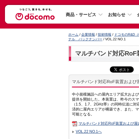
商品・サービス
お知らせ
ホーム
/
企業情報
/
技術情報
/
ドコモのR&D
ナル バックナンバー
/ VOL.22 NO.1
マルチバンド対応Ro
マルチバンド対応RoF装置および
中小規模施設への屋内エリア拡大および
提供を開始した。本装置は、昨今のスマ
（1.5、1.7、2GHz帯）の同時伝
済的に屋内エリアが構築でき、また、マ
可能となる。
マルチバンド対応RoF装置および
VOL.22 NO.1へ