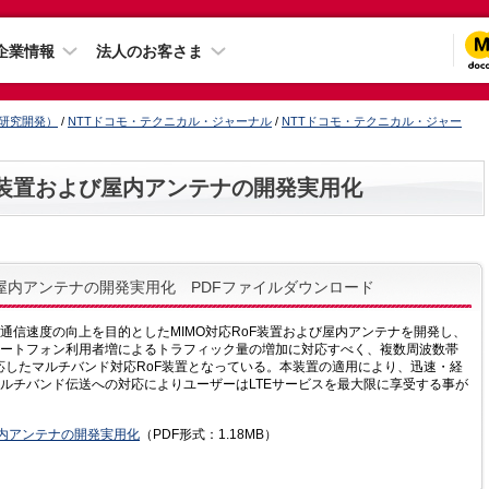
企業情報
法人のお客さま
（研究開発）
/
NTTドコモ・テクニカル・ジャーナル
/
NTTドコモ・テクニカル・ジャー
F装置および屋内アンテナの開発実用化
屋内アンテナの開発実用化 PDFファイルダウンロード
通信速度の向上を目的としたMIMO対応RoF装置および屋内アンテナを開発し、
ートフォン利用者増によるトラフィック量の増加に対応すべく、複数周波数帯
送に対応したマルチバンド対応RoF装置となっている。本装置の適用により、迅速・経
ルチバンド伝送への対応によりユーザーはLTEサービスを最大限に享受する事が
屋内アンテナの開発実用化
（PDF形式：1.18MB）