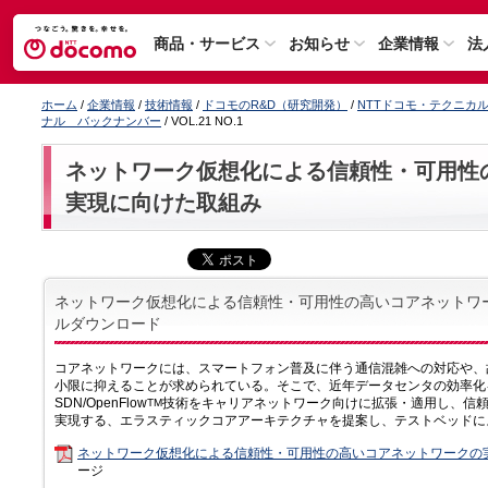
商品・サービス
お知らせ
企業情報
法
ホーム
/
企業情報
/
技術情報
/
ドコモのR&D（研究開発）
/
NTTドコモ・テクニカ
ナル バックナンバー
/ VOL.21 NO.1
ネットワーク仮想化による信頼性・可用性
実現に向けた取組み
ネットワーク仮想化による信頼性・可用性の高いコアネットワー
ルダウンロード
コアネットワークには、スマートフォン普及に伴う通信混雑への対応や、
小限に抑えることが求められている。そこで、近年データセンタの効率化
SDN/OpenFlow
技術をキャリアネットワーク向けに拡張・適用し、信
TM
実現する、エラスティックコアアーキテクチャを提案し、テストベッドに
ネットワーク仮想化による信頼性・可用性の高いコアネットワークの
ージ