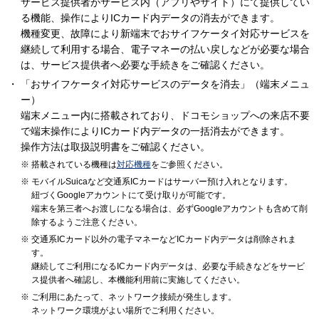
サービス提供者がサービス内（アプリやサイト）にて提供してい
る機能、操作によりICカード内データの消去ができます。
機種変更、故障により新端末でおサイフケータイ対応サービスを
継続して利用する場合、電子マネーの払い戻しなどが必要な場合
は、サービス提供者へ必要な手続きをご確認ください。
「おサイフケータイ対応サービスのデータを消去」（端末メニュ
ー）
端末メニュー内に搭載されており、ドコモショップへの来店不要
で端末操作によりICカード内データの一括消去ができます。
操作方法は取扱説明書をご確認ください。
搭載されている機種は
対応機種
をご参照ください。
モバイルSuicaなど交通系ICカードはサーバー預け入れとなります。
紐づくGoogleアカウントにて受け取りが可能です。
端末を第三者へお渡しになる場合は、必ずGoogleアカウントも含めて削
除するようご注意ください。
交通系ICカード以外の電子マネーなどICカード内データは削除されま
す。
継続してご利用になるICカード内データは、必要な手続きなどをサービ
ス提供者へ確認し、本機能利用前に実施してください。
ご利用にあたって、ネットワーク接続が発生します。
ネットワーク環境がよい場所でご利用ください。