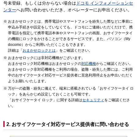
号未登録、もしくは分からない場合は
ドコモ インフォメーションセ
ンター
へお問い合わせいただき、オペレーターにお申出ください。
おまかせロックとは、携帯電話やスマートフォンを紛失した際などに事前に
申込み手続きや設定をしていなくても、ドコモにご連絡いただくだけで、携
帯電話を指定して携帯電話本体やスマートフォンの画面、おサイフケータイ
の機能にロックをかけることができるサービスです。また、パソコン（My
docomo）からご利用いただくこともできます。
詳細は「
おまかせロックとは
」をご確認ください。
おまかせロックには非対応機種がございます。
おまかせロック対応機種はおまかせロックの
対応機種
からご確認ください。
おまかせロック非対応機種をご利用の場合、盗難・紛失した際には、ご利用
中のおサイフケータイ対応サービス提供者に至急利用停止をお申出いただく
ようお願いいたします。
万が一の盗難・紛失に備えて、端末に搭載されている「おサイフケータイ ロ
ック」をあらかじめ設定しておくことも可能です。
「おサイフケータイ ロック」に関する詳細は
セキュリティ
をご確認くださ
い。
2. おサイフケータイ対応サービス提供者に問い合わせる