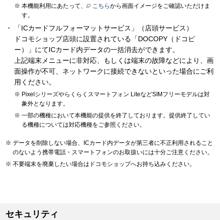
本機能利用にあたって、
こちら
から画面イメージをご確認いただけま
す。
「ICカードフルフォーマットサービス」（店頭サービス）
ドコモショップ店頭に設置されている「DOCOPY（ドコピ
ー）」にてICカード内データの一括消去ができます。
上記端末メニューに非対応、もしくは端末の故障などにより、画
面操作が不可、ネットワークに接続できないといった場合にご利
用ください。
Pixelシリーズやらくらくスマートフォン LiteなどSIMフリーモデルは対
象外となります。
一部の機種において本機能の提供を終了しております。提供終了してい
る機種については対応機種をご参照ください。
データを削除しない場合、ICカード内データが第三者に不正利用されること
のないよう携帯電話・スマートフォンのお取扱いには十分ご注意ください。
不要端末を廃棄したい場合はドコモショップへお持ち込みください。
セキュリティ