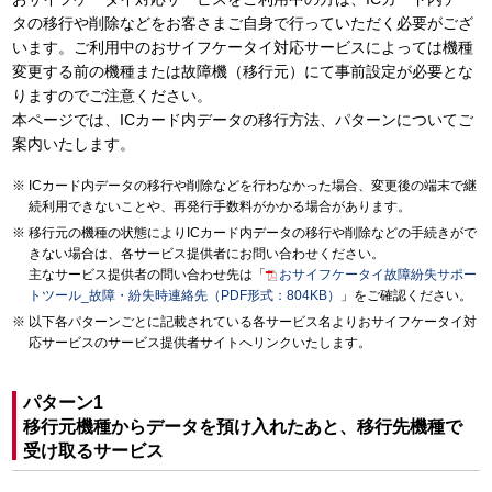
タの移行や削除などをお客さまご自身で行っていただく必要がござ
います。ご利用中のおサイフケータイ対応サービスによっては機種
変更する前の機種または故障機（移行元）にて事前設定が必要とな
りますのでご注意ください。
本ページでは、ICカード内データの移行方法、パターンについてご
案内いたします。
ICカード内データの移行や削除などを行わなかった場合、変更後の端末で継
続利用できないことや、再発行手数料がかかる場合があります。
移行元の機種の状態によりICカード内データの移行や削除などの手続きがで
きない場合は、各サービス提供者にお問い合わせください。
主なサービス提供者の問い合わせ先は「
おサイフケータイ故障紛失サポー
トツール_故障・紛失時連絡先（PDF形式：804KB）
」をご確認ください。
以下各パターンごとに記載されている各サービス名よりおサイフケータイ対
応サービスのサービス提供者サイトへリンクいたします。
パターン1
移行元機種からデータを預け入れたあと、移行先機種で
受け取るサービス