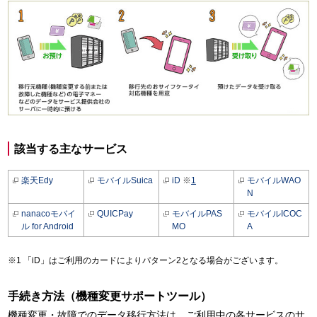
該当する主なサービス
楽天Edy
モバイルSuica
iD
※
1
モバイルWAO
N
nanacoモバイ
QUICPay
モバイルPAS
モバイルICOC
ル for Android
MO
A
「iD」はご利用のカードによりパターン2となる場合がございます。
手続き方法（機種変更サポートツール）
機種変更・故障でのデータ移行方法は、ご利用中の各サービスのサ