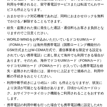
利用を中断されると、留守番電話サービスまたは転送でんわサー
ビスも停止となります。
おまかせロック対応機種であれば、同時におまかせロックを無料
でかける／解除することもできます。
紛失・盗難された後に発生した通話・通信料もお客さま負担とな
りますのでご注意ください。
WORLD WINGをお申込みいただいているドコモUIMカード
（FOMAカード）は海外用携帯電話（国際ローミング機能付の
GSM方式またはW-CDMA方式で、通信事業者を限定する設定を
されていない携帯電話）に差し替えて海外でも利用できる場合が
あります。そのため、海外でドコモUIMカード（FOMAカード）
やドコモUIMカード（FOMAカード）が入っている携帯電話を紛
失・盗難された場合には、速やかに上記までご連絡の上、利用中
断の手続きをおとりください。
利用中断手続きによりd払い（iD）も停止となりますが、状況に
より決済が可能となる場合があります。日頃からICカードロッ
ク、おサイフケータイロック機能をご利用されることをおすすめ
します。
携帯電話の利用中断を行った場合でも携帯電話機に設定したdカ