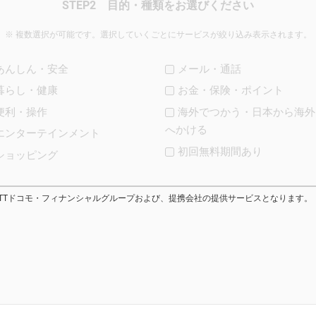
STEP2
目的・種類をお選びください
複数選択が可能です。選択していくごとにサービスが絞り込み表示されます。
あんしん・安全
メール・通話
暮らし・健康
お金・保険・ポイント
便利・操作
海外でつかう・日本から海外
へかける
エンターテインメント
初回無料期間あり
ショッピング
NTTドコモ・フィナンシャルグループおよび、提携会社の提供サービスとなります。