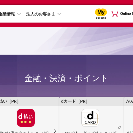
企業情報
法人のお客さま
Online
金融・決済・ポイント
払い［PR］
dカード［PR］
か