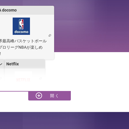
A docomo
。
界最高峰バスケットボール
プロリーグNBAが楽しめ
！
ン
Netflix
y
dミュージック
powered by レコチ
ョク