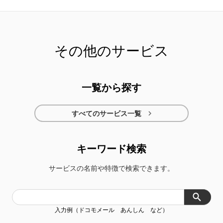
その他のサービス
スパ
d Wi-Fi
dメニュー
my daiz（マイデ
ズ）
一覧から探す
メール
スケジュール＆メモ
買取プログラム
dショッピングダ

すべてのサービス一覧
レクト
キーワード検索
サービスの名前や特徴で検索できます。
入力例（ドコモメール あんしん など）