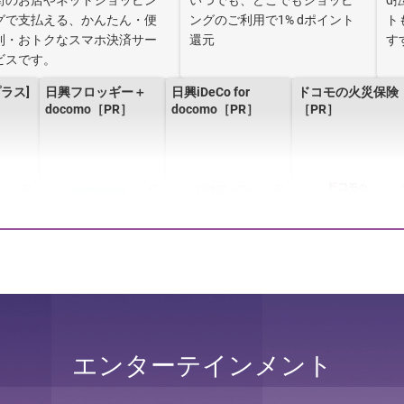
街のお店やネットショッピン
いつでも、どこでもショッピ
d
グで支払える、かんたん・便
ングのご利用で1% dポイント
ト
利・おトクなスマホ決済サー
還元
す
ビスです。
プラス]
日興フロッギー＋
日興iDeCo for
ドコモの火災保険
］
docomo［PR］
docomo［PR］
［PR］
しん賃
ドコモスマート保険
AIほけん［PR］
かざしてお支払い
ナビ［PR］
「iD」［PR］
エンターテインメント
dスマホローン
［PR］