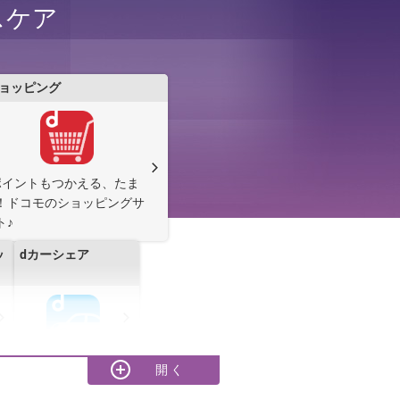
スケア
ミ
ショッピング
ポイントもつかえる、たま
！ドコモのショッピングサ
ト♪
ッ
dカーシェア
ちかく