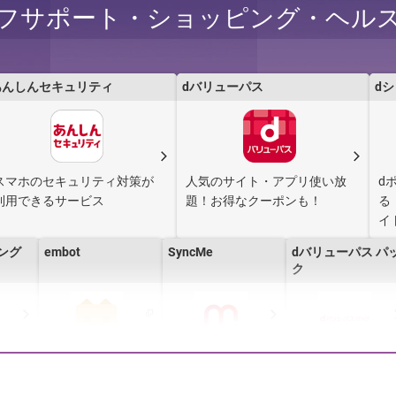
フサポート・ショッピング・ヘル
週刊少
ドコモスポーツくじ
d ticket
ドコモテレビター
定期
ナルアプリ
あんしんセキュリティ
dバリューパス
d
スマホのセキュリティ対策が
人気のサイト・アプリ使い放
d
利用できるサービス
題！お得なクーポンも！
る
イ
ミング
embot
SyncMe
dバリューパス パ
ク
ホワー
SmartNews for
dフォト
イマドコサーチ
docomo