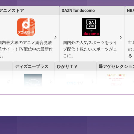
dアニメストア
DAZN for docomo
NB
NTTドコモ・フィナンシャルグループおよび、提携会社の提供サービスとなります
国内最大級のアニメ総合見放
国内外の人気スポーツをライ
世
題サイト！TV配信中の最新作
ブ配信！観たいスポーツがこ
の
も。
こに。
る
ディズニープラス
ひかりＴＶ
爆アゲセレクショ
ium
YouTube Premium
dマガジン
dヒッツ powered b
レコチョク