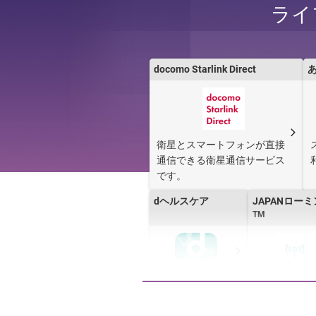
ライ
dブック
デジタル版「
年ジャンプ」 
購読
docomo Starlink Direct
衛星とスマートフォンが直接
通信できる衛星通信サービス
です。
dヘルスケア
JAPANロー
TM
docomo in Car
dジョブ スマ
Connect
ク