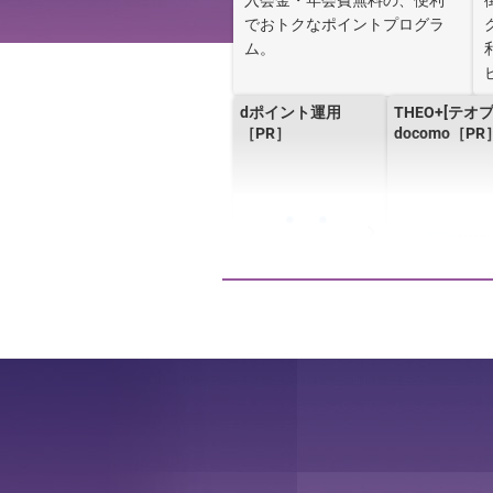
入会金・年会費無料の、便利
でおトクなポイントプログラ
ム。
dポイント運用
THEO+[テオ
［PR］
docomo［PR
ドコモの賃貸火災保
ドコモのあん
険［PR］
貸保証
EVERING（エブリン
dアカウント
グ）