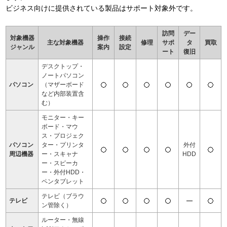
ビジネス向けに提供されている製品はサポート対象外です。
訪問
デー
対象機器
操作
接続
主な対象機器
修理
サポ
タ
買取
ジャンル
案内
設定
ート
復旧
デスクトップ・
ノートパソコン
パソコン
（マザーボード
など内部装置含
む）
モニター・キー
ボード・マウ
ス・プロジェク
パソコン
ター・プリンタ
外付
周辺機器
ー・スキャナ
HDD
ー・スピーカ
ー・外付HDD・
ペンタブレット
テレビ（ブラウ
テレビ
ン管除く）
ルーター・無線