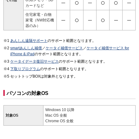
その他
USBメモリ・SD
カードなど
住宅家電・白物
家電（NW対応機
器のみ）
あんしん遠隔サポート
のサポート範囲となります。
smartあんしん補償
／
ケータイ補償サービス
／
ケータイ補償サービス for
iPhone & iPad
のサポート範囲となります。
ケータイデータ復旧サービス
のサポート範囲となります。
下取りプログラム
のサポート範囲となります。
セットトップBOXは対象外となります。
パソコンの対象OS
Windows 10 以降
対象OS
Mac OS 全般
Chrome OS 全般