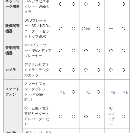
ネットワ
LANアクセスポ
ーク機器
イント・Webカ
メラ
DVDプレーヤ
映像関連
ー・BD／HDDレ
※
5
機器
コーダー・セッ
トトップBOX
MP3プレーヤ
音楽関連
ー・NWメディア
機器
プレーヤー
デジタルビデオ
カメラ
カメラ・デジタ
ルカメラ
スマートフォ
スマート
ン・タブレッ
※
1
※
2
※
3
※
4
フォン
ト・iPhone・
iPad
ゲーム機・電子
IC
書籍リーダー・
レコ
ICレコーダーな
ーダ
ど
ー