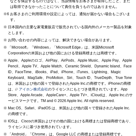
などを保証するものではなく、当該情報をお客さまが取得したこと、また
は取得できなかったことについて責任を負うものではありません。
お客さまのご利用環境や設定によっては、通知が届かない場合もございま
す。
日本国内の主要な家電量販店で販売されている国内外のメーカー製品を対象
とします。
お問い合わせの内容によっては、解決できない場合があります。
「Microsoft」「Windows」「Microsoft Edge」は、米国Microsoft
Corporationの米国および他の国における登録商標または商標です。
Apple、Appleのロゴ、AirPlay、AirPods、Apple Music、Apple Pay、Apple
Pencil、Apple TV、Apple Watch、Ceramic Shield、Dynamic Island、Face
ID、FaceTime、iBooks、iPad、iPhone、iTunes、Lightning、Magic
Keyboard、MagSafe、ProMotion、Siri、Touch ID、TrueDepth、True Tone
は、米国および他の国々で登録されたApple Inc.の商標です。iPhoneの商標
は、
アイホン株式会社
のライセンスにもとづき使用されています。App
Store、Apple Arcade、AppleCare+、Apple TV+、iCloudは、Apple Inc.のサ
ービスマークです。TM and © 2026 Apple Inc.
All rights reserved.
Mac OS、Safari、iPadOS は、米国および他の国々で登録されたApple Inc.
の商標です。
IOSは、Ciscoの米国およびその他の国における商標または登録商標であり、
ライセンスに基づき使用されています。
「Android」「Chrome」は、Google LLC の商標または登録商標です。