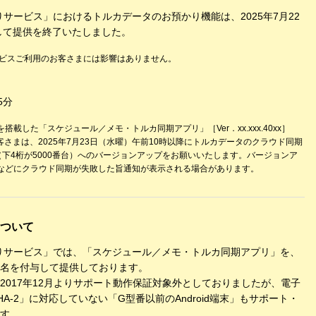
りサービス」におけるトルカデータのお預かり機能は、2025年7月22
まして提供を終了いたしました。
ービスご利用のお客さまには影響はありません。
5分
載した「スケジュール／メモ・トルカ同期アプリ」［Ver．xx.xxx.40xx］
客さまは、2025年7月23日（水曜）午前10時以降にトルカデータのクラウド同期
0xx］（下4桁が5000番台）へのバージョンアップをお願いいたします。バージョンア
などにクラウド同期が失敗した旨通知が表示される場合があります。
ついて
かりサービス」では、「スケジュール／メモ・トルカ同期アプリ」を、
名を付与して提供しております。
2017年12月よりサポート動作保証対象外としておりましたが、電子
-2」に対応していない「G型番以前のAndroid端末」もサポート・
す。