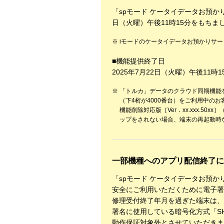
「spモード ケータイデータお預か
日（火曜）午後11時15分をもち
iモードのケータイデータお預かりサ
■機能提供終了日
2025年7月22日（火曜）午後11時1
「トルカ」データのクラウド同期機能を搭
（下4桁が4000番台）をご利用中のお
機能削除対応版［Ver．xx.xxx.5
ップをされない場合、端末の再起動時
一部機種へのアプリ配信終了に
「spモード ケータイデータお預
安全にご利用いただくために電子署
修理受付終了年月を過ぎた端末は、
署名に使用している暗号化方式「SHA
動作保証対象外とさせていただきま