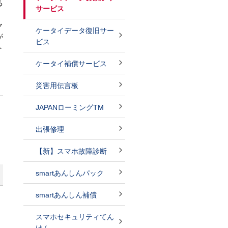
る
サービス
ク
ケータイデータ復旧サー
が
ビス
ト
ケータイ補償サービス
災害用伝言板
JAPANローミングTM
出張修理
【新】スマホ故障診断
smartあんしんパック
smartあんしん補償
スマホセキュリティてん