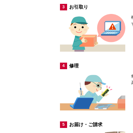
お引取り
3
修理
4
お届け・ご請求
5