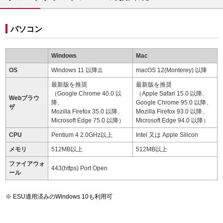
パソコン
Windows
Mac
OS
Windows 11 以降
※
macOS 12(Monterey) 以降
最新版を推奨
最新版を推奨
（Google Chrome 40.0 以
（Apple Safari 15.0 以降、
Webブラウ
降、
Google Chrome 95.0 以降、
ザ
Mozilla Firefox 35.0 以降、
Mozilla Firefox 93.0 以降、
Microsoft Edge 75.0 以降）
Microsoft Edge 94.0 以降）
CPU
Pentium 4 2.0GHz以上
Intel 又は Apple Silicon
メモリ
512MB以上
512MB以上
ファイアウォ
443(https) Port Open
ール
ESU適用済みのWindows 10も利用可