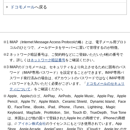
ドコモメール
へ戻る
IMAP（Internet Message Access Protocolの略）とは、電子メール用プロト
コルのひとつで、メールデータをサーバーに置いて管理するのが特徴。
ネットワーク暗証番号は、ご契約時などにご登録いただいた4桁の番号で
す。詳しくは
ネットワーク暗証番号
をご確認ください。
IMAPのドコモメールは、セキュリティをより向上させるために固有のパス
ワード（IMAP専用パスワード）を設定することができます。IMAP専用パ
スワード発行済みの場合は、dアカウントのパスワードではなくIMAP専用
パスワードを入力いただく必要がございます。「
ドコモメールのセキュリ
ティについて
」をご確認ください。
Apple、Appleのロゴ、AirPlay、AirPods、Apple Music、Apple Pay、Apple
Pencil、Apple TV、Apple Watch、Ceramic Shield、Dynamic Island、Face
ID、FaceTime、iBooks、iPad、iPhone、iTunes、Lightning、Magic
Keyboard、MagSafe、ProMotion、Siri、Touch ID、TrueDepth、True Tone
は、米国および他の国々で登録されたApple Inc.の商標です。iPhoneの商標
は、
アイホン株式会社
のライセンスにもとづき使用されています。App
Store、Apple Arcade、AppleCare+、Apple TV+、iCloudは、Apple Inc.のサ