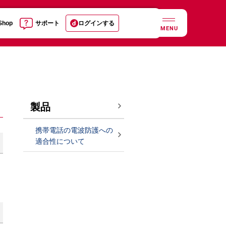
 Shop
サポート
ログインする
MENU
製品
携帯電話の電波防護への
適合性について