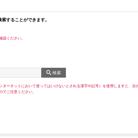
検索することができます。
確認ください。
検索
ンターネットにおいて使ってはいけないとされる漢字や記号）を使用しますと、次
のでご注意ください。